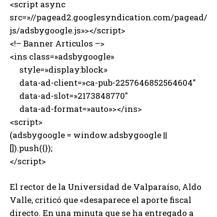
<script async
src=»//pagead2.googlesyndication.com/pagead/
js/adsbygoogle.js»></script>
<!– Banner Articulos –>
<ins class=»adsbygoogle»
style=»display:block»
data-ad-client=»ca-pub-2257646852564604″
data-ad-slot=»2173848770″
data-ad-format=»auto»></ins>
<script>
(adsbygoogle = window.adsbygoogle ||
[]).push({});
</script>
El rector de la Universidad de Valparaíso, Aldo
Valle, criticó que «desaparece el aporte fiscal
directo. En una minuta que se ha entregado a