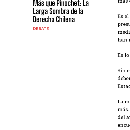
más 
Más que Pinochet: La
Larga Sombra de la
Es el
Derecha Chilena
presu
DEBATE
medi
han r
Es l
Sin 
deben
Esta
La m
más.
del a
encu