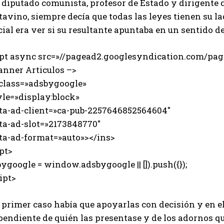
x diputado comunista, profesor de Estado y dirigente
avino, siempre decía que todas las leyes tienen su la
ial era ver si su resultante apuntaba en un sentido de
ipt async src=»//pagead2.googlesyndication.com/page
anner Articulos –>
 class=»adsbygoogle»
e=»display:block»
-ad-client=»ca-pub-2257646852564604″
-ad-slot=»2173848770″
-ad-format=»auto»></ins>
pt>
ygoogle = window.adsbygoogle || []).push({});
ipt>
l primer caso había que apoyarlas con decisión y en 
endiente de quién las presentase y de los adornos qu