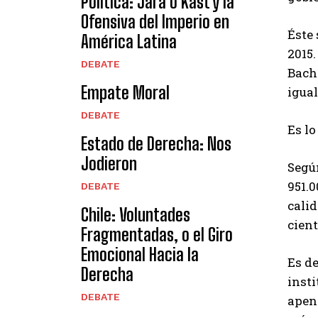
Política: Jara o Kast y la
Ofensiva del Imperio en
Éste 
América Latina
2015.
DEBATE
Bache
Empate Moral
igua
DEBATE
Es l
Estado de Derecha: Nos
Jodieron
Según
951.0
DEBATE
calid
Chile: Voluntades
cient
Fragmentadas, o el Giro
Emocional Hacia la
Es de
Derecha
insti
DEBATE
apen