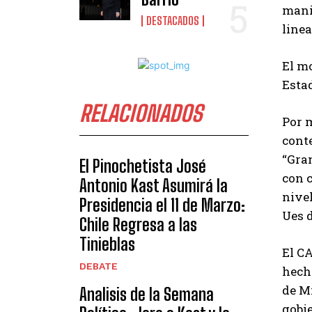
mani
DESTACADOS
line
El mo
Esta
RELACIONADOS
Por 
conte
“Gran
El Pinochetista José
con c
Antonio Kast Asumirá la
nive
Presidencia el 11 de Marzo:
Ues d
Chile Regresa a las
Tinieblas
El C
DEBATE
hecho
de M
Analisis de la Semana
gobi