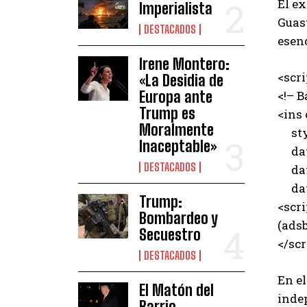
El e
Imperialista
Guast
DESTACADOS
esenc
Irene Montero:
<scr
«La Desidia de
Europa ante
<!– B
Trump es
<ins
Moralmente
styl
Inaceptable»
data
DESTACADOS
data
data
Trump:
<scri
Bombardeo y
(adsb
Secuestro
</scr
DESTACADOS
En e
El Matón del
indep
Barrio