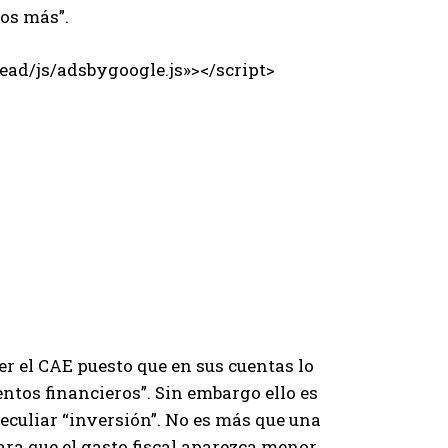
ños más”.
ad/js/adsbygoogle.js»></script>
 el CAE puesto que en sus cuentas lo
tos financieros”. Sin embargo ello es
peculiar “inversión”. No es más que una
ara que el gasto fiscal aparezca menor