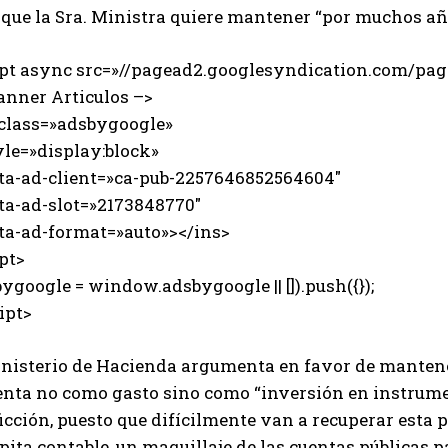
o que la Sra. Ministra quiere mantener “por muchos a
ipt async src=»//pagead2.googlesyndication.com/page
anner Articulos –>
 class=»adsbygoogle»
e=»display:block»
-ad-client=»ca-pub-2257646852564604″
-ad-slot=»2173848770″
-ad-format=»auto»></ins>
pt>
ygoogle = window.adsbygoogle || []).push({});
ipt>
inisterio de Hacienda argumenta en favor de mantener
enta no como gasto sino como “inversión en instrumen
icción, puesto que difícilmente van a recuperar esta 
ita contable, un maquillaje de las cuentas públicas p