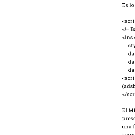
Es l
<scr
<!– B
<ins
styl
data
data
data
<scri
(adsb
</scr
El M
pres
una f
tramp