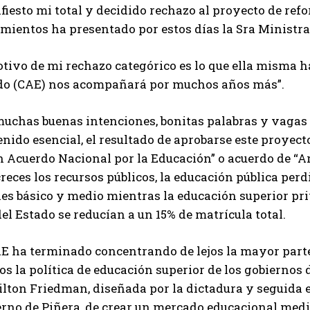
fiesto mi total y decidido rechazo al proyecto de ref
amientos ha presentado por estos días la Sra Ministr
tivo de mi rechazo categórico es lo que ella misma ha
do (CAE) nos acompañará por muchos años más”.
muchas buenas intenciones, bonitas palabras y vag
nido esencial, el resultado de aprobarse este proyec
 Acuerdo Nacional por la Educación” o acuerdo de “Ar
reces los recursos públicos, la educación pública perd
les básico y medio mientras la educación superior pr
el Estado se reducían a un 15% de matrícula total.
AE ha terminado concentrando de lejos la mayor parte
s la política de educación superior de los gobiernos 
ilton Friedman, diseñada por la dictadura y seguida 
erno de Piñera, de crear un mercado educacional medi