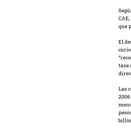
Según
CAE, 
que 
El de
curio
“reco
tasa 
direc
Las c
2006 
meno
peso
billó