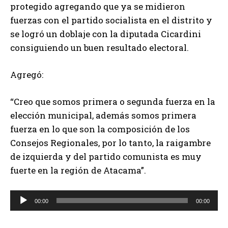
protegido agregando que ya se midieron
o
fuerzas con el partido socialista en el distrito y
d
se logró un doblaje con la diputada Cicardini
u
consiguiendo un buen resultado electoral.
c
t
Agregó:
o
r
“Creo que somos primera o segunda fuerza en la
d
elección municipal, además somos primera
e
fuerza en lo que son la composición de los
a
Consejos Regionales, por lo tanto, la raigambre
u
de izquierda y del partido comunista es muy
d
fuerte en la región de Atacama”.
i
o
R
00:00
00:00
e
p