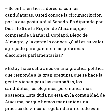
.
r
– Se entra en tierra derecha con las
o
candidaturas. Usted conoce la circunscripción
d
por la que postulará al Senado. Es diputado por
u
Distrito 5 de la Región de Atacama, que
c
comprende Chañaral, Copiapó, Diego de
t
Almagro, y la gente lo conoce. ¿Cuál es su valor
o
agregado para ganar en las próximas
r
elecciones parlamentarias?
d
e
» Estoy hace ocho años en una práctica política
a
que responde a la gran pregunta que se hace la
u
gente: vienen para las campañas, los
d
candidatos, los elegimos, pero nunca más
i
aparecen. Esta duda no está en la comunidad de
o
Atacama, porque hemos mantenido una
práctica de vínculo regular durante todo este