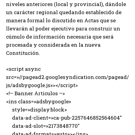
niveles anteriores (local y provincial), dándole
un carácter regional quedando establecido de
manera formal lo discutido en Actas que se
llevarán al poder ejecutivo para construir un
cúmulo de información necesaria que será
procesada y considerada en la nueva
Constitución.
<script async
src=»//pagead2.googlesyndication.com/pagead/
js/adsbygoogle.js»></script>
<!– Banner Articulos –>
<ins class=»adsbygoogle»
style=»display:block»
data-ad-client=»ca-pub-2257646852564604″
data-ad-slot=»2173848770″
data-ad-format=»auto»></ins>