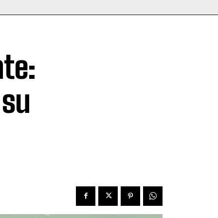
te:
 su