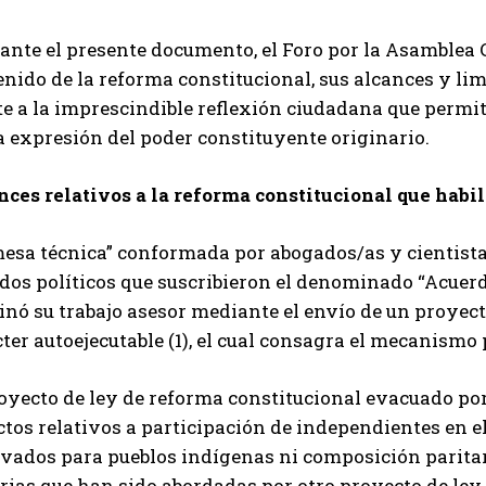
ante el presente documento, el Foro por la Asamblea 
nido de la reforma constitucional, sus alcances y lim
e a la imprescindible reflexión ciudadana que permit
a expresión del poder constituyente originario.
nces relativos a la reforma constitucional que habil
mesa técnica” conformada por abogados/as y cientista
dos políticos que suscribieron el denominado “Acuerd
nó su trabajo asesor mediante el envío de un proyect
ter autoejecutable (1), el cual consagra el mecanismo
oyecto de ley de reforma constitucional evacuado por
tos relativos a participación de independientes en e
rvados para pueblos indígenas ni composición paritar
ias que han sido abordadas por otro proyecto de ley q