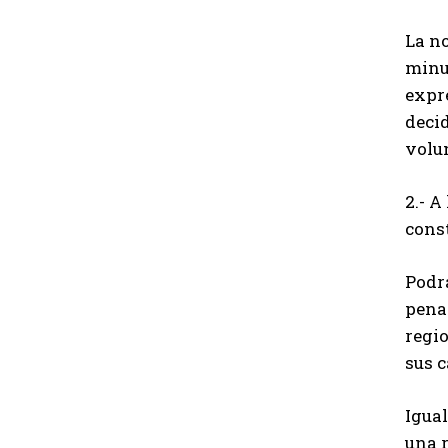
La n
minut
expr
decid
volu
2.- 
const
Podr
pena 
regio
sus c
Igual
una 