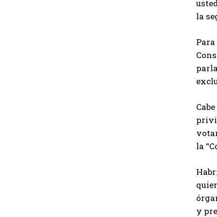
usted
la se
Para
Cons
parla
excl
Cabe 
privi
votar
la “
Habrí
quie
órgan
y pre