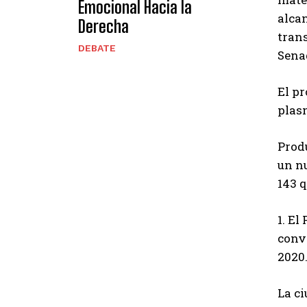
Emocional Hacia la
alcan
Derecha
trans
DEBATE
Sena
El p
plasm
Produ
un nu
143 
1. El
convo
2020.
La ci