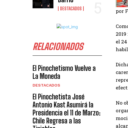
DESTACADOS
por 
Como 
2019 
el 24
RELACIONADOS
habil
Dich
El Pinochetismo Vuelve a
care
La Moneda
repre
DESTACADOS
efect
El Pinochetista José
No ob
Antonio Kast Asumirá la
orga
Presidencia el 11 de Marzo:
moci
Chile Regresa a las
alca