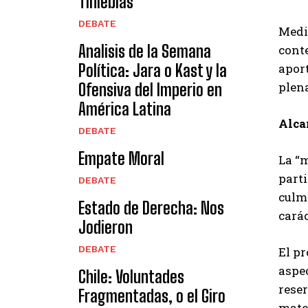
Tinieblas
DEBATE
Medi
Analisis de la Semana
conte
Política: Jara o Kast y la
aport
plen
Ofensiva del Imperio en
América Latina
Alca
DEBATE
Empate Moral
La “
parti
DEBATE
culmi
Estado de Derecha: Nos
carác
Jodieron
DEBATE
El pr
aspec
Chile: Voluntades
rese
Fragmentadas, o el Giro
mater