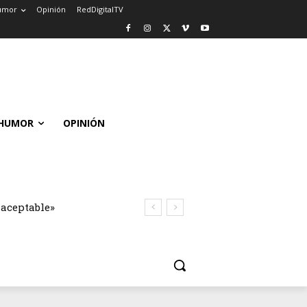
umor
Opinión
RedDigitalTV
HUMOR
OPINIÓN
naceptable»