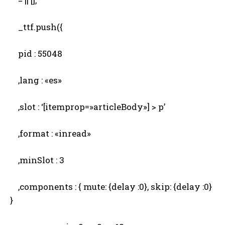
= || [];
_ttf.push({
pid : 55048
,lang : «es»
,slot : ‘[itemprop=»articleBody»] > p’
,format : «inread»
,minSlot : 3
,components : { mute: {delay :0}, skip: {delay :0}
}