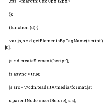
,css : «margin: 0px 0px 12px;»
});
(function (d) {
var js, s = d.getElementsByTagName(‘script’)
[0];
js = d.createElement(‘script’);
js.async = true;
js.src = ‘//cdn.teads.tv/media/format.js’;
s.parentNode.insertBefore(js, s);