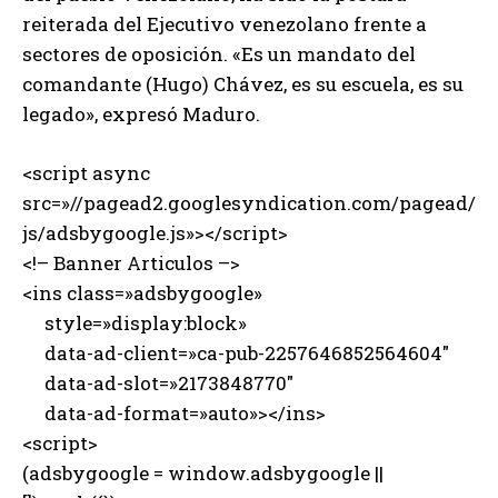
reiterada del Ejecutivo venezolano frente a
sectores de oposición. «Es un mandato del
comandante (Hugo) Chávez, es su escuela, es su
legado», expresó Maduro.
<script async
src=»//pagead2.googlesyndication.com/pagead/
js/adsbygoogle.js»></script>
<!– Banner Articulos –>
<ins class=»adsbygoogle»
style=»display:block»
data-ad-client=»ca-pub-2257646852564604″
data-ad-slot=»2173848770″
data-ad-format=»auto»></ins>
<script>
(adsbygoogle = window.adsbygoogle ||