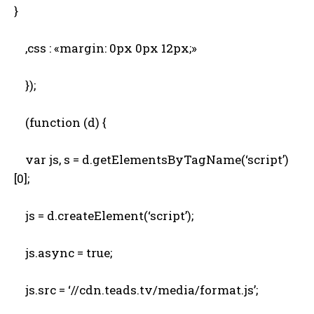
}
,css : «margin: 0px 0px 12px;»
});
(function (d) {
var js, s = d.getElementsByTagName(‘script’)
[0];
js = d.createElement(‘script’);
js.async = true;
js.src = ‘//cdn.teads.tv/media/format.js’;