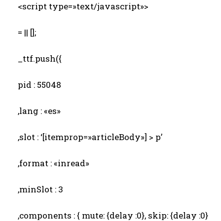
<script type=»text/javascript»>
= || [];
_ttf.push({
pid : 55048
,lang : «es»
,slot : ‘[itemprop=»articleBody»] > p’
,format : «inread»
,minSlot : 3
,components : { mute: {delay :0}, skip: {delay :0}