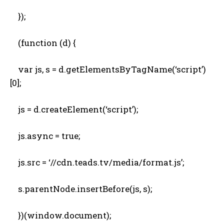
});
(function (d) {
var js, s = d.getElementsByTagName(‘script’)
[0];
js = d.createElement(‘script’);
js.async = true;
js.src = ‘//cdn.teads.tv/media/format.js’;
s.parentNode.insertBefore(js, s);
})(window.document);