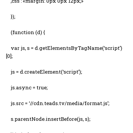
,css : «margin: 0px 0px 12px;»
});
(function (d) {
var js, s = d.getElementsByTagName(‘script’)
[0];
js = d.createElement(‘script’);
js.async = true;
js.src = ‘//cdn.teads.tv/media/format.js’;
s.parentNode.insertBefore(js, s);