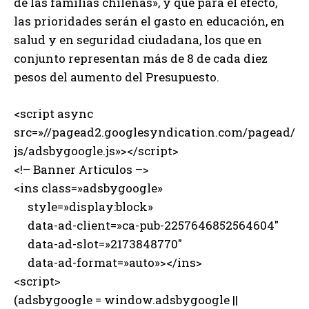
de las familias chilenas», y que para el efecto,
las prioridades serán el gasto en educación, en
salud y en seguridad ciudadana, los que en
conjunto representan más de 8 de cada diez
pesos del aumento del Presupuesto.
<script async
src=»//pagead2.googlesyndication.com/pagead/
js/adsbygoogle.js»></script>
<!– Banner Articulos –>
<ins class=»adsbygoogle»
style=»display:block»
data-ad-client=»ca-pub-2257646852564604″
data-ad-slot=»2173848770″
data-ad-format=»auto»></ins>
<script>
(adsbygoogle = window.adsbygoogle ||