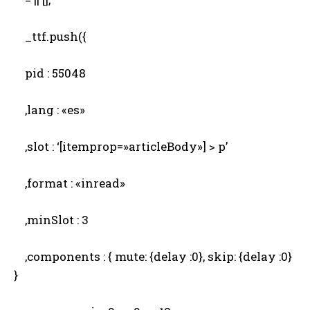
_ttf.push({
pid : 55048
,lang : «es»
,slot : ‘[itemprop=»articleBody»] > p’
,format : «inread»
,minSlot : 3
,components : { mute: {delay :0}, skip: {delay :0}
}