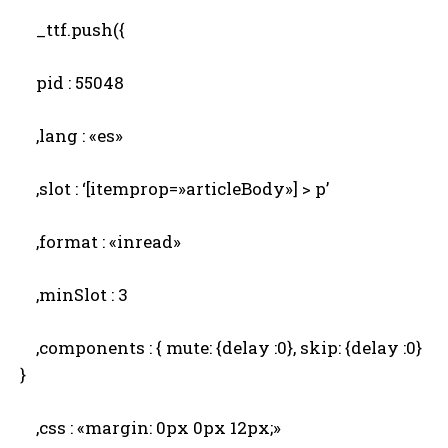
_ttf.push({
pid : 55048
,lang : «es»
,slot : ‘[itemprop=»articleBody»] > p’
,format : «inread»
,minSlot : 3
,components : { mute: {delay :0}, skip: {delay :0}
}
,css : «margin: 0px 0px 12px;»