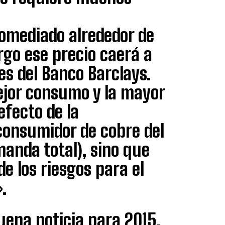
romediado alrededor de
rgo ese precio caerá a
es del Banco Barclays.
ejor consumo y la mayor
efecto de la
consumidor de cobre del
anda total), sino que
de los riesgos para el
.
uena noticia para 2015,