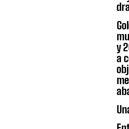
dr
Go
mun
y 
a c
obj
me
aba
Un
Ent