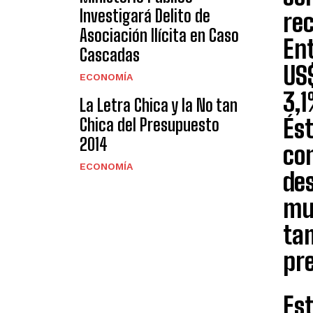
Investigará Delito de
re
Asociación Ilícita en Caso
Ent
Cascadas
US$
ECONOMÍA
3,1
La Letra Chica y la No tan
És
Chica del Presupuesto
2014
con
ECONOMÍA
de
mu
tam
pre
Es