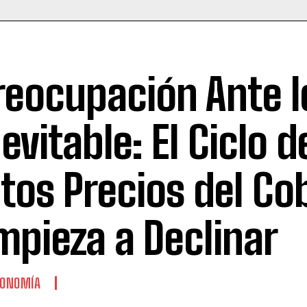
reocupación Ante l
nevitable: El Ciclo d
ltos Precios del Co
mpieza a Declinar
CONOMÍA