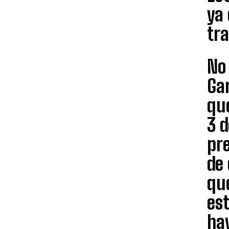
ya 
tr
No
Gar
qu
3 
pre
de
qu
est
ha