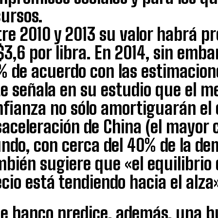
cursos.
re 2010 y 2013 su valor habrá p
3,6 por libra. En 2014, sin emba
% de acuerdo con las estimacion
te señala en su estudio que el m
fianza no sólo amortiguarán el 
saceleración de China (el mayor 
ndo, con cerca del 40% de la dem
bién sugiere que «el equilibrio 
cio está tendiendo hacia el alza»
te banco predice, además, una b