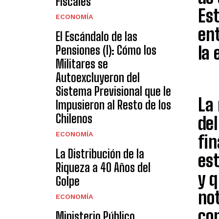
Fiscales
Est
ECONOMÍA
ent
El Escándalo de las
la
Pensiones (I): Cómo los
Militares se
Autoexcluyeron del
Sistema Previsional que le
La 
Impusieron al Resto de los
Chilenos
del
ECONOMÍA
fin
La Distribución de la
est
Riqueza a 40 Años del
y 
Golpe
no
ECONOMÍA
co
Ministerio Público