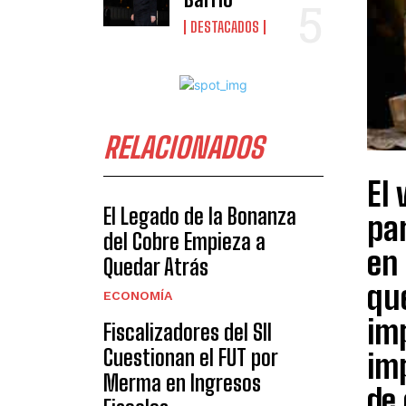
DESTACADOS
RELACIONADOS
El 
El Legado de la Bonanza
pa
del Cobre Empieza a
en 
Quedar Atrás
que
ECONOMÍA
im
Fiscalizadores del SII
Cuestionan el FUT por
im
Merma en Ingresos
de 