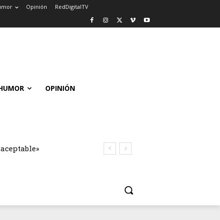
umor
Opinión
RedDigitalTV
HUMOR
OPINIÓN
naceptable»