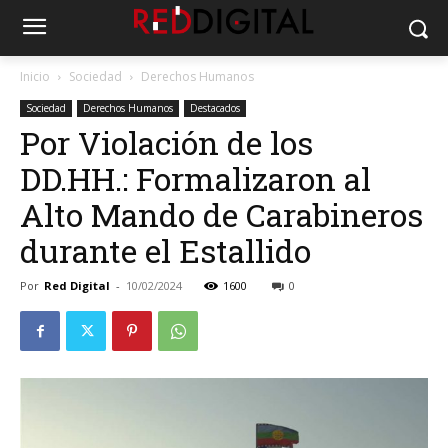
Inicio
Sociedad
Derechos Humanos
Sociedad
Derechos Humanos
Destacados
Por Violación de los
DD.HH.: Formalizaron al
Alto Mando de Carabineros
durante el Estallido
Por
Red Digital
-
10/02/2024
1600
0