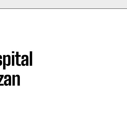
pital
izan