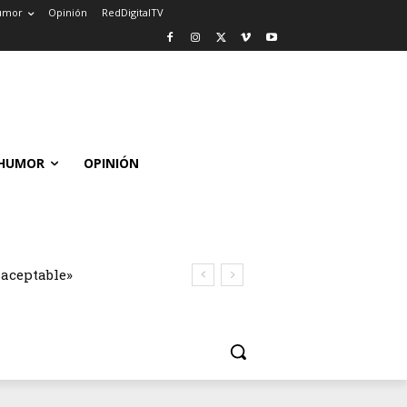
umor
Opinión
RedDigitalTV
HUMOR
OPINIÓN
naceptable»