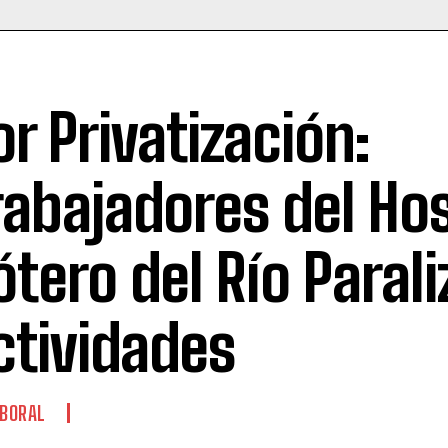
or Privatización:
rabajadores del Hos
ótero del Río Paral
ctividades
BORAL