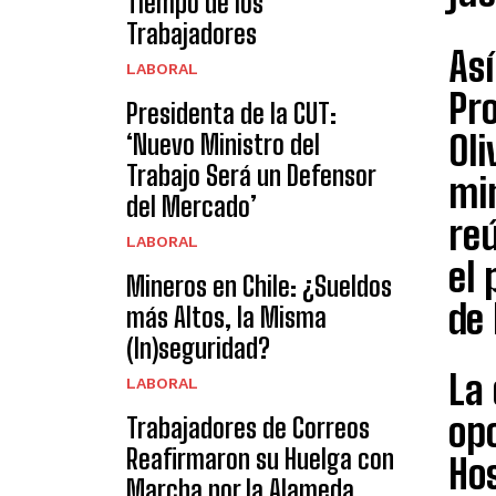
Tiempo de los
Trabajadores
Así
LABORAL
Pro
Presidenta de la CUT:
Oli
‘Nuevo Ministro del
Trabajo Será un Defensor
min
del Mercado’
re
LABORAL
el 
Mineros en Chile: ¿Sueldos
de 
más Altos, la Misma
(In)seguridad?
La
LABORAL
opo
Trabajadores de Correos
Reafirmaron su Huelga con
Hos
Marcha por la Alameda