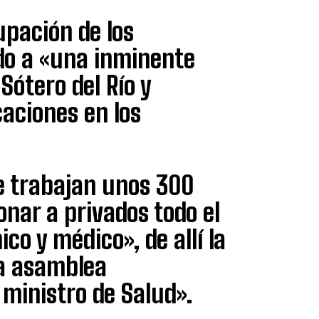
upación de los
ido a «una inminente
Sótero del Río y
caciones en los
ue trabajan unos 300
onar a privados todo el
ico y médico», de allí la
na asamblea
 ministro de Salud».