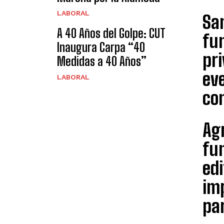
LABORAL
San
A 40 Años del Golpe: CUT
fun
Inaugura Carpa “40
pri
Medidas a 40 Años”
eve
LABORAL
co
Agr
fun
edi
im
par