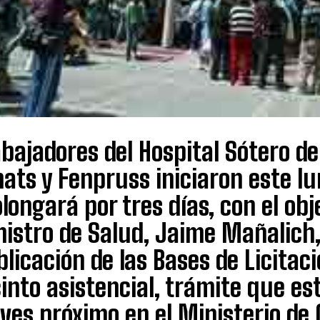
bajadores del Hospital Sótero de
ats y Fenpruss iniciaron este l
longará por tres días, con el obj
istro de Salud, Jaime Mañalich,
licación de las Bases de Licitaci
into asistencial, trámite que e
ves próximo en el Ministerio de 