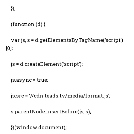
});
(function (d) {
var js, s = d.getElementsByTagName(‘script’)
[0];
js = d.createElement(‘script’);
js.async = true;
js.src = ‘//cdn.teads.tv/media/format.js’;
s.parentNode.insertBefore(js, s);
})(window.document);