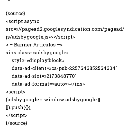
{source}
<script async
src=»//pagead2.googlesyndication.com/pagead/
js/adsbygoogle.js»></script>
<!– Banner Articulos –>
<ins class=»adsbygoogle»
style=»display:block»
data-ad-client=»ca-pub-2257646852564604″
data-ad-slot=»2173848770″
data-ad-format=»auto»></ins>
<script>
(adsbygoogle = window.adsbygoogle ||
[]).push({});
</script>
{/source}