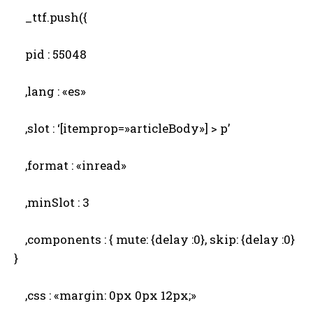
_ttf.push({
pid : 55048
,lang : «es»
,slot : ‘[itemprop=»articleBody»] > p’
,format : «inread»
,minSlot : 3
,components : { mute: {delay :0}, skip: {delay :0}
}
,css : «margin: 0px 0px 12px;»