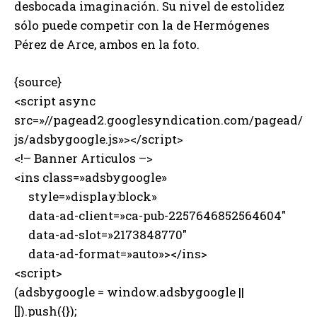
desbocada imaginación. Su nivel de estolidez
sólo puede competir con la de Hermógenes
Pérez de Arce, ambos en la foto.
{source}
<script async
src=»//pagead2.googlesyndication.com/pagead/
js/adsbygoogle.js»></script>
<!– Banner Articulos –>
<ins class=»adsbygoogle»
style=»display:block»
data-ad-client=»ca-pub-2257646852564604″
data-ad-slot=»2173848770″
data-ad-format=»auto»></ins>
<script>
(adsbygoogle = window.adsbygoogle ||
[]).push({});