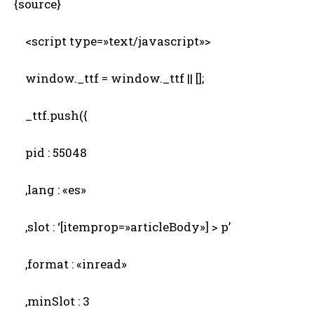
{source}
<script type=»text/javascript»>
window._ttf = window._ttf || [];
_ttf.push({
pid : 55048
,lang : «es»
,slot : ‘[itemprop=»articleBody»] > p’
,format : «inread»
,minSlot : 3