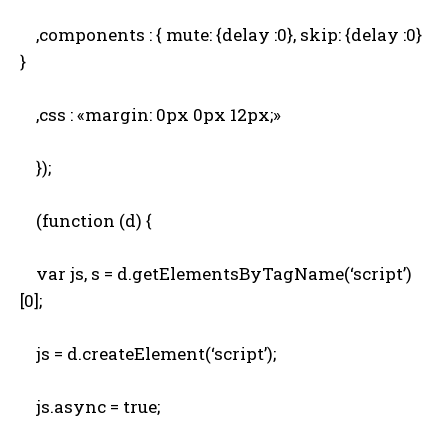
,components : { mute: {delay :0}, skip: {delay :0}
}
,css : «margin: 0px 0px 12px;»
});
(function (d) {
var js, s = d.getElementsByTagName(‘script’)
[0];
js = d.createElement(‘script’);
js.async = true;