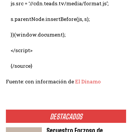
js.src = ‘//cdn.teads.tv/media/format.js’;
s.parentNode.insertBefore(js, s);
})(window.document);
</script>
{/source}
Fuente: con información de
El Dínamo
DESTACADOS
Secuestro Forzoso de