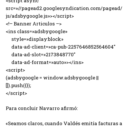
<script async
src=»//pagead2.googlesyndication.com/pagead/
js/adsbygoogle.js»></script>
<!– Banner Articulos –>
<ins class=»adsbygoogle»
style=»display:block»
data-ad-client=»ca-pub-2257646852564604″
data-ad-slot=»2173848770″
data-ad-format=»auto»></ins>
<script>
(adsbygoogle = window.adsbygoogle ||
[]).push({});
</script>
Para concluir Navarro afirmó:
«Seamos claros, cuando Valdés emitía facturas a