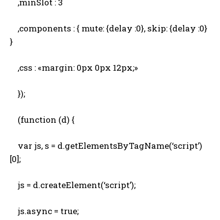
,minSlot : 3
,components : { mute: {delay :0}, skip: {delay :0}
}
,css : «margin: 0px 0px 12px;»
});
(function (d) {
var js, s = d.getElementsByTagName(‘script’)
[0];
js = d.createElement(‘script’);
js.async = true;