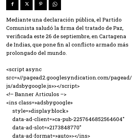
Mediante una declaración pública, el Partido
Comunista saludó la firma del tratado de Paz,
verificada este 26 de septiembre, en Cartagena
de Indias, que pone fin al conflicto armado más
prolongado del mundo.
<script async
src=»//pagead2.googlesyndication.com/pagead/
js/adsbygoogle.js»></script>
<!– Banner Articulos –>
<ins class=»adsbygoogle»
style=»display:block»
data-ad-client=»ca-pub-2257646852564604″
data-ad-slot=»2173848770″
data-ad-format=»auto»></ins>