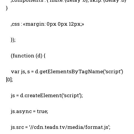
}
,css : «margin: 0px 0px 12px;»
});
(function (d) {
var js, s = d.getElementsByTagName(‘script’)
[0];
js = d.createElement(‘script’);
js.async = true;
js.src = ‘//cdn.teads.tv/media/format.js’;