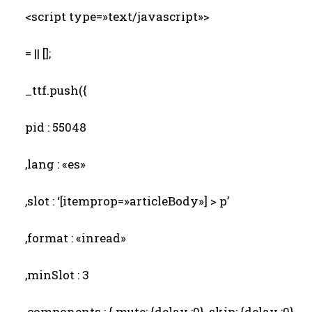
<script type=»text/javascript»>
= || [];
_ttf.push({
pid : 55048
,lang : «es»
,slot : ‘[itemprop=»articleBody»] > p’
,format : «inread»
,minSlot : 3
,components : { mute: {delay :0}, skip: {delay :0}