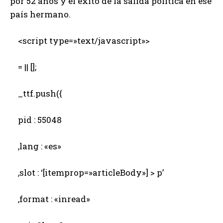
por 52 años y el éxito de la salida política en ese
país hermano.
<script type=»text/javascript»>
= || [];
_ttf.push({
pid : 55048
,lang : «es»
,slot : ‘[itemprop=»articleBody»] > p’
,format : «inread»