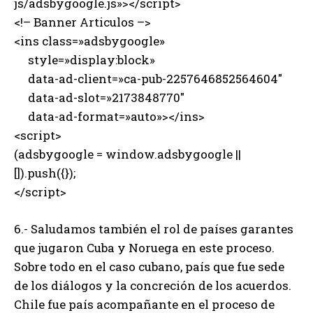
js/adsbygoogle.js»></script>
<!– Banner Articulos –>
<ins class=»adsbygoogle»
style=»display:block»
data-ad-client=»ca-pub-2257646852564604″
data-ad-slot=»2173848770″
data-ad-format=»auto»></ins>
<script>
(adsbygoogle = window.adsbygoogle ||
[]).push({});
</script>
6.- Saludamos también el rol de países garantes
que jugaron Cuba y Noruega en este proceso.
Sobre todo en el caso cubano, país que fue sede
de los diálogos y la concreción de los acuerdos.
Chile fue país acompañante en el proceso de