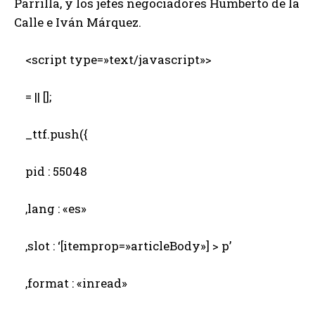
Parrilla, y los jefes negociadores Humberto de la
Calle e Iván Márquez.
<script type=»text/javascript»>
= || [];
_ttf.push({
pid : 55048
,lang : «es»
,slot : ‘[itemprop=»articleBody»] > p’
,format : «inread»