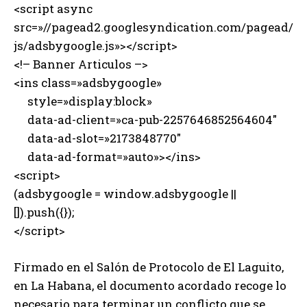
<script async
src=»//pagead2.googlesyndication.com/pagead/
js/adsbygoogle.js»></script>
<!– Banner Articulos –>
<ins class=»adsbygoogle»
style=»display:block»
data-ad-client=»ca-pub-2257646852564604″
data-ad-slot=»2173848770″
data-ad-format=»auto»></ins>
<script>
(adsbygoogle = window.adsbygoogle ||
[]).push({});
</script>
Firmado en el Salón de Protocolo de El Laguito,
en La Habana, el documento acordado recoge lo
necesario para terminar un conflicto que se