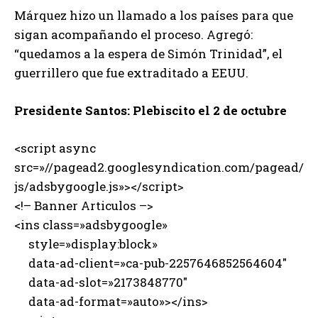
Márquez hizo un llamado a los países para que
sigan acompañando el proceso. Agregó:
“quedamos a la espera de Simón Trinidad”, el
guerrillero que fue extraditado a EEUU.
Presidente Santos: Plebiscito el 2 de octubre
<script async
src=»//pagead2.googlesyndication.com/pagead/
js/adsbygoogle.js»></script>
<!– Banner Articulos –>
<ins class=»adsbygoogle»
style=»display:block»
data-ad-client=»ca-pub-2257646852564604″
data-ad-slot=»2173848770″
data-ad-format=»auto»></ins>