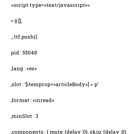
<script type=»text/javascript»>
= || [];
_ttf.push({
pid : 55048
,lang : «es»
,slot : ‘[itemprop=»articleBody»] > p’
,format : «inread»
,minSlot : 3
,components : { mute: {delay :0}, skip: {delay :0}