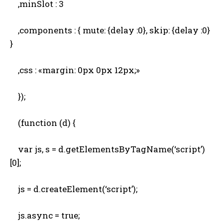
,minSlot : 3
,components : { mute: {delay :0}, skip: {delay :0}
}
,css : «margin: 0px 0px 12px;»
});
(function (d) {
var js, s = d.getElementsByTagName(‘script’)
[0];
js = d.createElement(‘script’);
js.async = true;