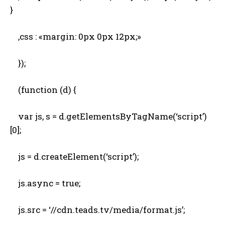
}
,css : «margin: 0px 0px 12px;»
});
(function (d) {
var js, s = d.getElementsByTagName(‘script’)
[0];
js = d.createElement(‘script’);
js.async = true;
js.src = ‘//cdn.teads.tv/media/format.js’;