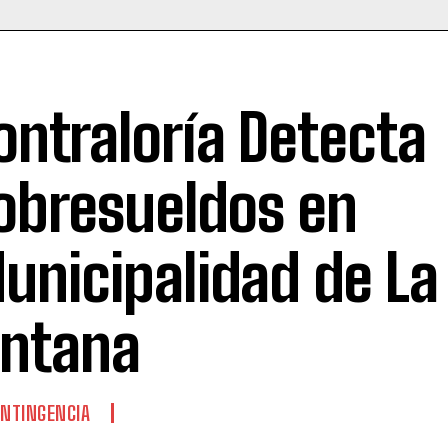
ontraloría Detecta
obresueldos en
unicipalidad de La
intana
NTINGENCIA