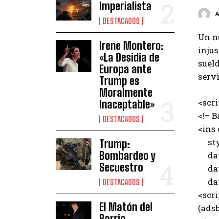
Imperialista
DESTACADOS
Un nu
Irene Montero:
inju
«La Desidia de
suel
Europa ante
servi
Trump es
Moralmente
<scr
Inaceptable»
<!– B
DESTACADOS
<ins
styl
Trump:
Bombardeo y
data
Secuestro
data
data
DESTACADOS
<scri
El Matón del
(adsb
Barrio