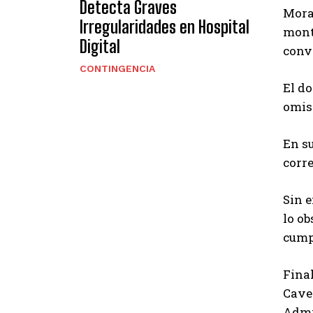
Detecta Graves
Mora
Irregularidades en Hospital
monto
Digital
conv
CONTINGENCIA
El do
omisi
En su
corr
Sin 
lo ob
cumpl
Final
Caver
Admi