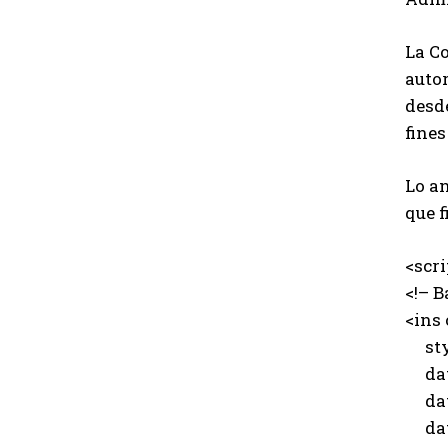
La Co
autor
desde
fine
Lo an
que f
<scr
<!– B
<ins
styl
data
data
data