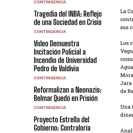
CONTINGENCIA
La C
Tragedia del INBA: Reflejo
cont
de una Sociedad en Crisis
sus c
CONTINGENCIA
Video Demuestra
Los 
Incitación Policial a
Vegue
comu
Incendio de Universidad
Agua
Pedro de Valdivia
Mora 
CONTINGENCIA
Jara
Reformalizan a Neonazis:
de R
Belmar Quedó en Prisión
Una f
CONTINGENCIA
diner
Proyecto Estrella del
Gobierno: Contraloría
Anal