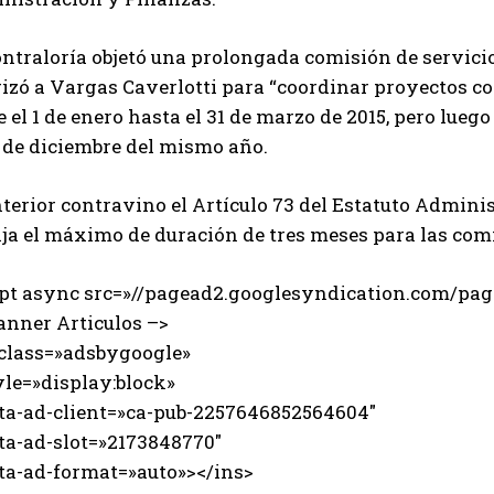
ntraloría objetó una prolongada comisión de servicio
izó a Vargas Caverlotti para “coordinar proyectos co
 el 1 de enero hasta el 31 de marzo de 2015, pero lue
s de diciembre del mismo año.
terior contravino el Artículo 73 del Estatuto Admini
ija el máximo de duración de tres meses para las comi
ipt async src=»//pagead2.googlesyndication.com/page
anner Articulos –>
 class=»adsbygoogle»
e=»display:block»
-ad-client=»ca-pub-2257646852564604″
-ad-slot=»2173848770″
-ad-format=»auto»></ins>