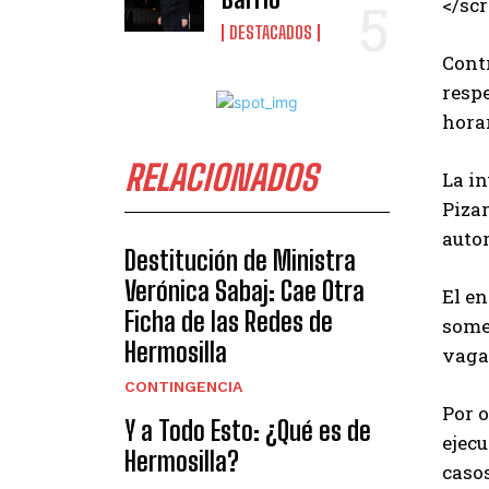
</scr
DESTACADOS
Cont
respe
horar
RELACIONADOS
La in
Piza
autor
Destitución de Ministra
Verónica Sabaj: Cae Otra
El en
Ficha de las Redes de
some
Hermosilla
vaga
CONTINGENCIA
Por o
Y a Todo Esto: ¿Qué es de
ejecu
Hermosilla?
caso