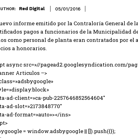
Red Digital
05/01/2016
AUTHOR:
evo informe emitido por la Contraloría General de la
stificados pagos a funcionarios de la Municipalidad 
dos como personal de planta eran contratados por el 
cios a honorarios.
ipt async src=»//pagead2.googlesyndication.com/page
anner Articulos –>
 class=»adsbygoogle»
e=»display:block»
-ad-client=»ca-pub-2257646852564604″
-ad-slot=»2173848770″
-ad-format=»auto»></ins>
pt>
ygoogle = window.adsbygoogle || []).push({});