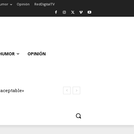
umor
Opinión
RedDigitalTV
HUMOR
OPINIÓN
naceptable»