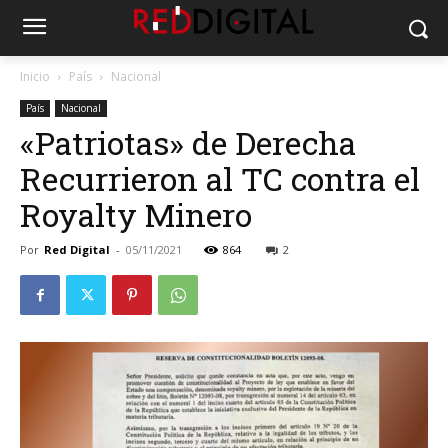
Inicio
País
Nacional
País
Nacional
«Patriotas» de Derecha
Recurrieron al TC contra el
Royalty Minero
Por
Red Digital
-
05/11/2021
864
2