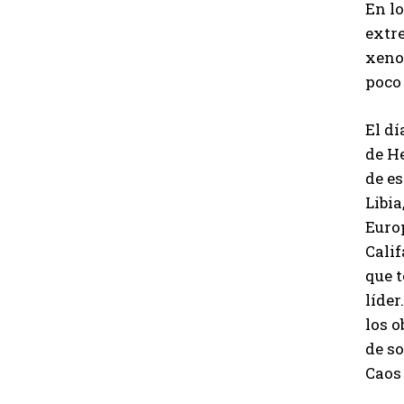
En lo
extr
xenof
poco
El dí
de H
de es
Libia
Europ
Calif
que 
líde
los o
de so
Caos 