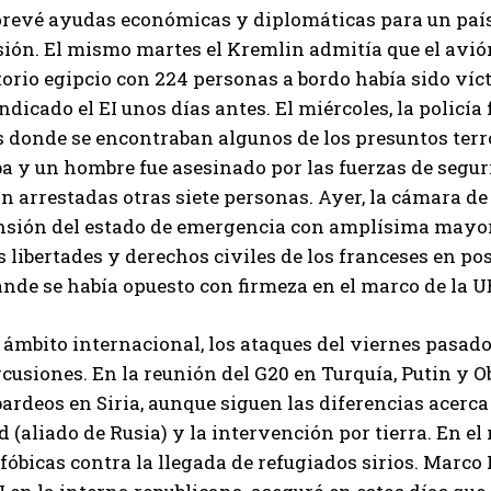
prevé ayudas económicas y diplomáticas para un país
ión. El mismo martes el Kremlin admitía que el avión
torio egipcio con 224 personas a bordo había sido víc
ndicado el EI unos días antes. El miércoles, la policía
s donde se encontraban algunos de los presuntos terr
a y un hombre fue asesinado por las fuerzas de segur
n arrestadas otras siete personas. Ayer, la cámara d
nsión del estado de emergencia con amplísima mayorí
s libertades y derechos civiles de los franceses en po
nde se había opuesto con firmeza en el marco de la U
 ámbito internacional, los ataques del viernes pasad
cusiones. En la reunión del G20 en Turquía, Putin y 
rdeos en Siria, aunque siguen las diferencias acerca
 (aliado de Rusia) y la intervención por tierra. En e
óbicas contra la llegada de refugiados sirios. Marco 