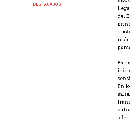
EEUU 
DESTACADOS
llega
del E
princ
crist
rech
poni
Es de
inici
sensi
En lo
sali
franc
entre
silen