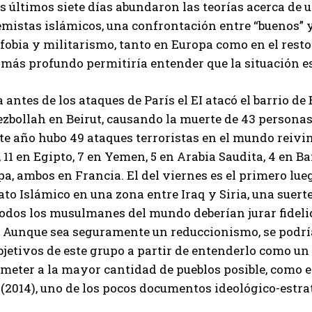
s últimos siete días abundaron las teorías acerca de
emistas islámicos, una confrontación entre “buenos” y
obia y militarismo, tanto en Europa como en el resto
 más profundo permitiría entender que la situación e
a antes de los ataques de París el EI atacó el barrio de
ezbollah en Beirut, causando la muerte de 43 persona
te año hubo 49 ataques terroristas en el mundo reivind
, 11 en Egipto, 7 en Yemen, 5 en Arabia Saudita, 4 en 
a, ambos en Francia. El del viernes es el primero lueg
ato Islámico en una zona entre Iraq y Siria, una suert
todos los musulmanes del mundo deberían jurar fidel
r. Aunque sea seguramente un reduccionismo, se podrí
bjetivos de este grupo a partir de entenderlo como u
meter a la mayor cantidad de pueblos posible, como e
(2014), uno de los pocos documentos ideológico-estra