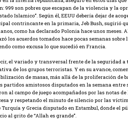
en la interna republicana, aseguró en estos días que
n: 999 son pobres que escapan de la violencia y la opr
stado Islamico”. Según él, EEUU debería dejar de acoger
ipal contrincante en la primaria, Jeb Bush, sugirió qu
ianos, como ha declarado Polonia hace unos meses. Al
azó los acuerdos tomados hace pocas semanas sobre la
endo como excusa lo que sucedió en Francia.
cir, el variado y transversal frente de la seguridad a 
ativa de los grupos terroristas. Y en su avance, comen
bilización de masas, más allá de la proliferación de b
s partidos amistosos disputados en la semana entre s
eron al campo de juego acompañados por las notas de 
esa y respetando el minuto de silencio por las víctim
 Turquía y Grecia disputado en Estambul, donde el pú
cio al grito de “Allah es grande”.