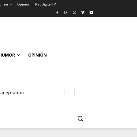
umor
Opinión
RedDigitalTV
HUMOR
OPINIÓN
naceptable»