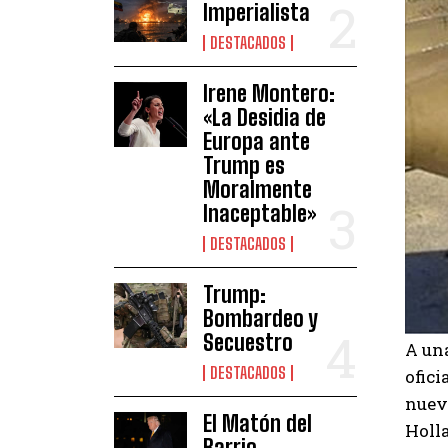
Imperialista
DESTACADOS
Irene Montero:
«La Desidia de
Europa ante
Trump es
Moralmente
Inaceptable»
DESTACADOS
Trump:
Bombardeo y
Secuestro
A una
DESTACADOS
ofici
nuevo
El Matón del
Holla
Barrio