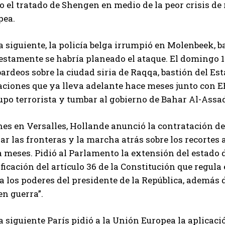
 el tratado de Shengen en medio de la peor crisis de 
pea.
a siguiente, la policía belga irrumpió en Molenbeek, 
estamente se habría planeado el ataque. El domingo 1
rdeos sobre la ciudad siria de Raqqa, bastión del Esta
ciones que ya lleva adelante hace meses junto con EE
upo terrorista y tumbar al gobierno de Bahar Al-Assa
nes en Versalles, Hollande anunció la contratación de
ar las fronteras y la marcha atrás sobre los recortes 
 meses. Pidió al Parlamento la extensión del estado 
icación del artículo 36 de la Constitución que regula e
a los poderes del presidente de la República, además
en guerra”.
a siguiente París pidió a la Unión Europea la aplicació