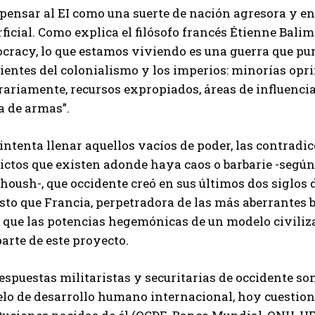
 pensar al EI como una suerte de nación agresora y 
ficial. Como explica el filósofo francés Étienne Balim
cracy, lo que estamos viviendo es una guerra que pun
ientes del colonialismo y los imperios: minorías opr
rariamente, recursos expropiados, áreas de influenci
a de armas”.
 intenta llenar aquellos vacíos de poder, las contradic
ictos que existen adonde haya caos o barbarie -según
oush-, que occidente creó en sus últimos dos siglos d
sto que Francia, perpetradora de las más aberrantes b
 que las potencias hegemónicas de un modelo civiliza
arte de este proyecto.
espuestas militaristas y securitarias de occidente so
lo de desarrollo humano internacional, hoy cuestion