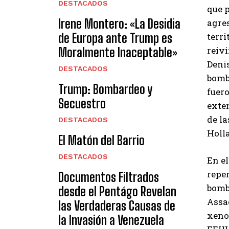
DESTACADOS
que 
Irene Montero: «La Desidia
agres
de Europa ante Trump es
terri
reivi
Moralmente Inaceptable»
Deni
DESTACADOS
bomb
Trump: Bombardeo y
fuero
Secuestro
exte
de la
DESTACADOS
Holla
El Matón del Barrio
DESTACADOS
En el
reper
Documentos Filtrados
bomba
desde el Pentágo Revelan
Assad
las Verdaderas Causas de
xenof
la Invasión a Venezuela