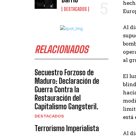
hecho
DESTACADOS
Euro
Al dí
supu
bomba
RELACIONADOS
opera
al gr
Secuestro Forzoso de
El lu
Maduro: Declaración de
blind
Guerra Contra la
hacía
Restauración del
modif
Capitalismo Gangsteril.
limit
DESTACADOS
está 
Terrorismo Imperialista
Al dí