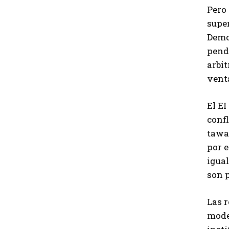
Pero
super
Demo
pend
arbit
vent
El EI
confl
tawah
por e
igual
son p
Las r
mode