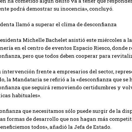
en ha cometido algún delito va a tener que responder a
ente podrá demostrar su inocencia», concluyó.
identa llamó a superar el clima de desconfianza
esidenta Michelle Bachelet asistió este miércoles a l
inería en el centro de eventos Espacio Riesco, donde
nfianza, pero que todos deben cooperar para revitali
 intervención frente a empresarios del sector, repre
o, la Mandataria se refirió a la «desconfianza que se
onfianza que seguirá removiendo certidumbres y volve
icas habituales».
onfianza que necesitamos sólo puede surgir de la dis
as formas de desarrollo que nos hagan más competiti
eneficiemos todos», añadió la Jefa de Estado.