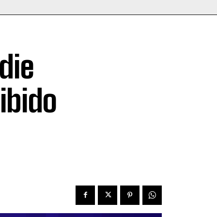
die
ibido