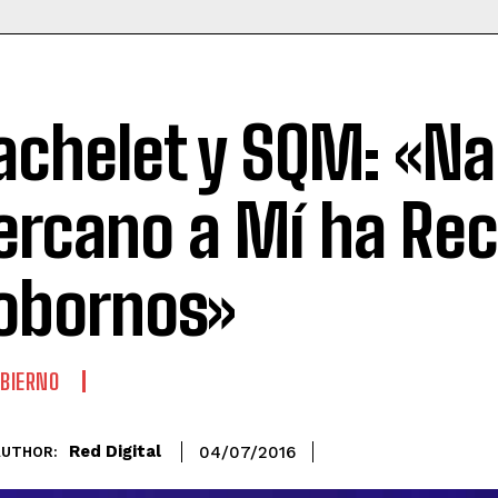
achelet y SQM: «Na
ercano a Mí ha Rec
obornos»
BIERNO
Red Digital
04/07/2016
AUTHOR: