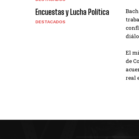
Encuestas y Lucha Política
Bache
traba
DESTACADOS
confl
diál
El m
de Co
acue
real