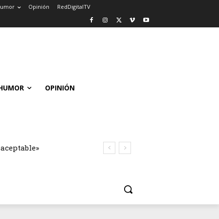
umor
Opinión
RedDigitalTV
HUMOR
OPINIÓN
naceptable»