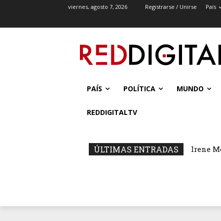
viernes, agosto 7, 2026
Registrarse / Unirse
País
PAÍS
POLÍTICA
MUNDO
REDDIGITALTV
ÚLTIMAS ENTRADAS
Irene M