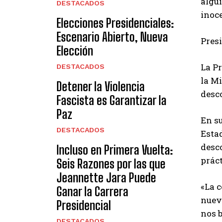
algui
DESTACADOS
inoc
Elecciones Presidenciales:
Escenario Abierto, Nueva
Pres
Elección
La Pr
DESTACADOS
la M
Detener la Violencia
desco
Fascista es Garantizar la
Paz
En su
DESTACADOS
Estad
desc
Incluso en Primera Vuelta:
práct
Seis Razones por las que
Jeannette Jara Puede
«La c
Ganar la Carrera
nuev
Presidencial
nos b
DESTACADOS