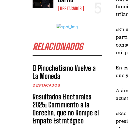
func
DESTACADOS
tribu
«En 
parti
RELACIONADOS
cons
mí q
El Pinochetismo Vuelve a
En es
La Moneda
que 
DESTACADOS
Asim
Resultados Electorales
acusa
2025: Corrimiento a la
Derecha, que no Rompe el
«Eso 
Empate Estratégico
presi