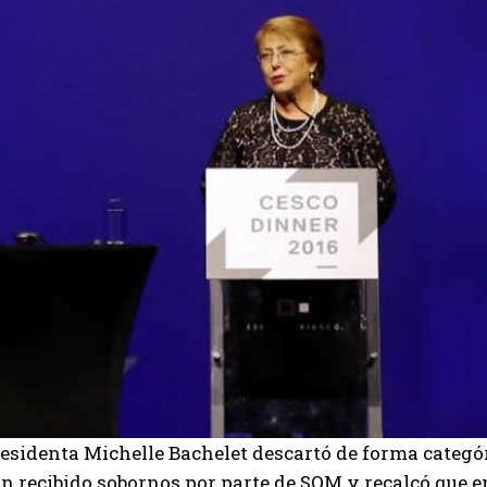
residenta Michelle Bachelet descartó de forma categó
 recibido sobornos por parte de SQM y recalcó que en 