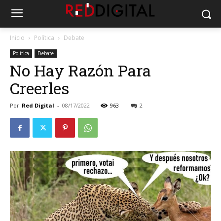
Inicio
Política
Debate
Política
Debate
No Hay Razón Para
Creerles
Por
Red Digital
-
08/17/2022
963
2