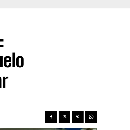
:
uelo
ar