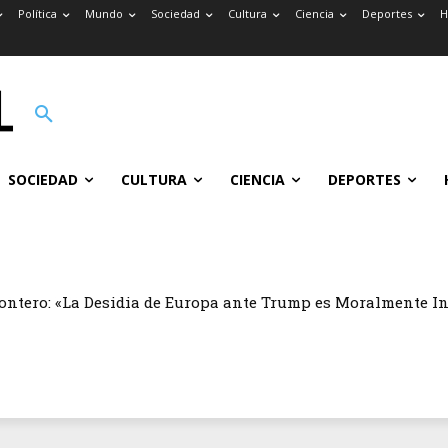
Política
Mundo
Sociedad
Cultura
Ciencia
Deportes
H
SOCIEDAD
CULTURA
CIENCIA
DEPORTES
ontero: «La Desidia de Europa ante Trump es Moralmente I