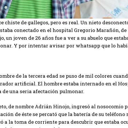
e chiste de gallegos, pero es real. Un nieto desconect
staba conectado en el hospital Gregorio Marañón, de 
o, un joven de 26 años fue a ver a su abuelo que esta
nar. Y por intentar avisar por whatsapp que lo había
mbre de la tercera edad se puso de mil colores cuand
rador artificial. El hombre estaba internado en el H
a de una seria afectación pulmonar.
eto, de nombre Adrián Hinojo, ingresó al nosocomio pa
ación de éste se percató que la batería de su teléfono
ó a la toma de corriente para descubrir que estaba ocu