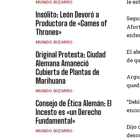
le es
MUNDO BIZARRO
Insólito: León Devoró a
Segun
Productora de «Games of
Afort
Thrones»
enfer
MUNDO BIZARRO
El ab
Original Protesta: Ciudad
de qu
Alemana Amaneció
Cubierta de Plantas de
Argu
Marihuana
queda
MUNDO BIZARRO
“Debí
Consejo de Ética Alemán: El
encon
Incesto es «un Derecho
Fundamental»
Dijo 
MUNDO BIZARRO
desc