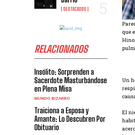
DESTACADOS
Parec
que e
Hinoj
RELACIONADOS
pulmo
Insólito: Sorprenden a
Sacerdote Masturbándose
Un ho
en Plena Misa
respi
caus
MUNDO BIZARRO
Traiciona a Esposa y
El ni
Amante: Lo Descubren Por
habit
Obituario
acerc