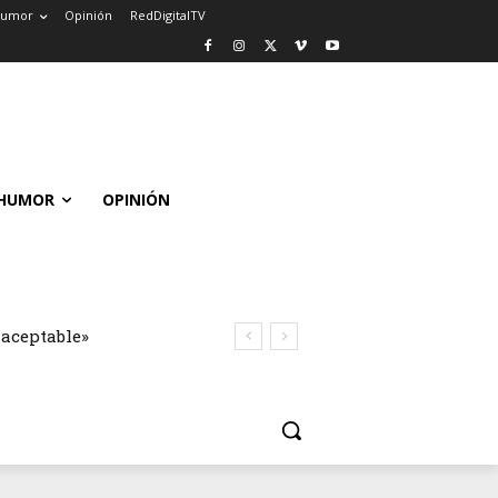
umor
Opinión
RedDigitalTV
HUMOR
OPINIÓN
naceptable»