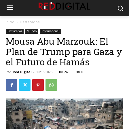
Inicio
Destacados
Destacados
Mundo
Internacional
Mousa Abu Marzouk: El
Plan de Trump para Gaza y
el Futuro de Hamás
Por
Red Digital
-
10/13/2025
240
0