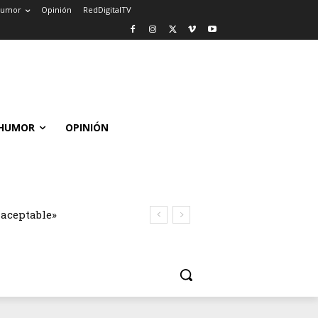
umor
Opinión
RedDigitalTV
HUMOR
OPINIÓN
naceptable»