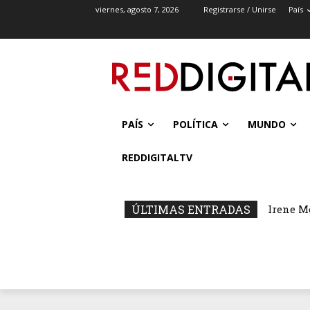
viernes, agosto 7, 2026
Registrarse / Unirse
País
PAÍS
POLÍTICA
MUNDO
REDDIGITALTV
ÚLTIMAS ENTRADAS
Irene M