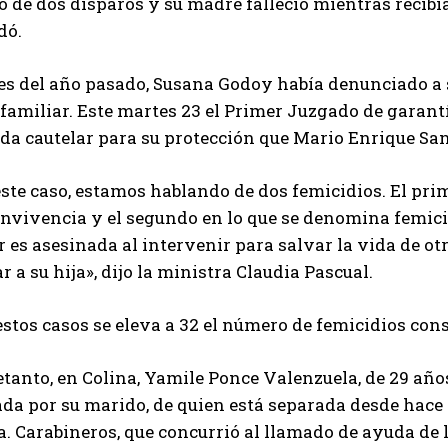
 de dos disparos y su madre falleció mientras recibí
dó.
nes del año pasado, Susana Godoy había denunciado a 
afamiliar. Este martes 23 el Primer Juzgado de garan
da cautelar para su protección que Mario Enrique San
ste caso, estamos hablando de dos femicidios. El prim
onvivencia y el segundo en lo que se denomina femici
 es asesinada al intervenir para salvar la vida de ot
r a su hija», dijo la ministra Claudia Pascual.
estos casos se eleva a 32 el número de femicidios co
tanto, en Colina, Yamile Ponce Valenzuela, de 29 años
da por su marido, de quien está separada desde hace 
a. Carabineros, que concurrió al llamado de ayuda de