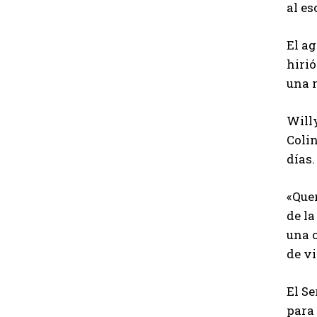
al es
El ag
hirió
una m
Willy
Colin
días.
«Que
de la
una 
de vi
El Se
para 