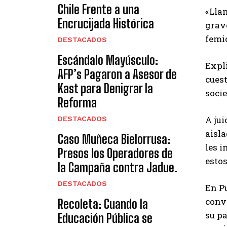
Chile Frente a una
«Lla
Encrucijada Histórica
grav
femic
DESTACADOS
Escándalo Mayúsculo:
Expli
AFP’s Pagaron a Asesor de
cuest
Kast para Denigrar la
soci
Reforma
A jui
DESTACADOS
aisla
Caso Muñeca Bielorrusa:
les i
Presos los Operadores de
estos
la Campaña contra Jadue.
DESTACADOS
En P
convi
Recoleta: Cuando la
su p
Educación Pública se