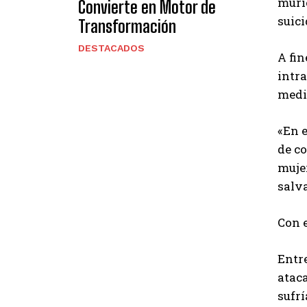
murió
Convierte en Motor de
suici
Transformación
DESTACADOS
A fi
intr
medi
«En e
de c
mujer
salva
Con 
Entre
ataca
sufrí