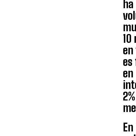
ha 
vo
mu
10 
en 
es 
en 
in
2% 
me
En 