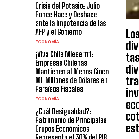
Crisis del Potasio: Julio
Ponce Hace y Deshace
ante la Impotencia de las
AFP y el Gobierno
Los
ECONOMÍA
di
¡Viva Chile Mieeerrr!:
ta
Empresas Chilenas
div
Mantienen al Menos Cinco
tra
Mil Millones de Dólares en
Paraísos Fiscales
inv
ECONOMÍA
ec
¿Cuál Desigualdad?:
cot
Patrimonio de Principales
est
Grupos Económicos
Representa el 30% del PIB