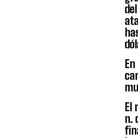
del
ata
has
dól
En
ca
mu
El
n. 
fin