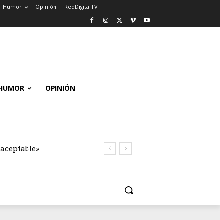
Humor
Opinión
RedDigitalTV
HUMOR
OPINIÓN
naceptable»