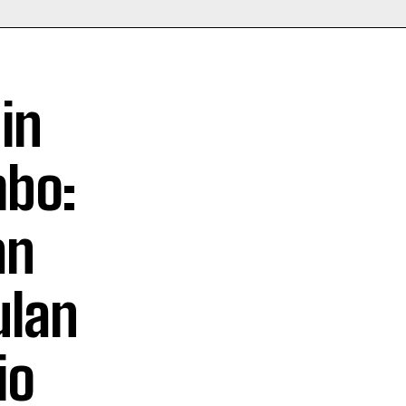
in
mbo:
an
ulan
io