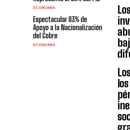
Lo
ECONOMÍA
inv
Espectacular 83% de
Apoyo a la Nacionalización
ab
del Cobre
baj
ECONOMÍA
dif
Lo
lo
pér
ine
soc
gra