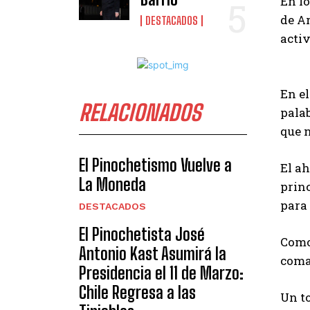
En l
de A
DESTACADOS
activ
En el
RELACIONADOS
palab
que n
El Pinochetismo Vuelve a
El ah
La Moneda
princ
para 
DESTACADOS
El Pinochetista José
Como 
Antonio Kast Asumirá la
coma
Presidencia el 11 de Marzo:
Chile Regresa a las
Un t