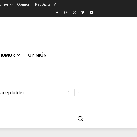
umor
Opinión
RedDigitalTV
HUMOR
OPINIÓN
naceptable»