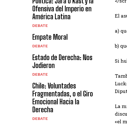
Política: Jara o Kast y la
</scr
Ofensiva del Imperio en
El as
América Latina
DEBATE
a) qu
Empate Moral
b) qu
DEBATE
Estado de Derecha: Nos
Si hu
Jodieron
DEBATE
Tambi
Luck
Chile: Voluntades
Dipu
Fragmentadas, o el Giro
Emocional Hacia la
La mi
Derecha
discu
DEBATE
«el m