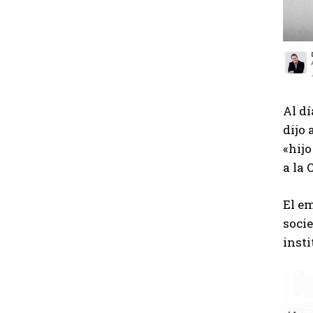
Al dí
dijo 
«hijo
a la 
El em
socie
insti