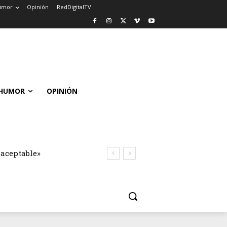
umor
Opinión
RedDigitalTV
HUMOR
OPINIÓN
naceptable»