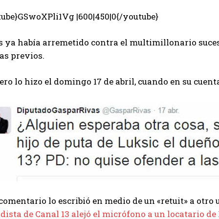
tube}GSwoXPli1Vg |600|450|0{/youtube}
 ya había arremetido contra el multimillonario suces
as previos.
ro lo hizo el domingo 17 de abril, cuando en su cuenta
comentario lo escribió en medio de un «retuit» a otr
dista de Canal 13 alejó el micrófono a un locatario d