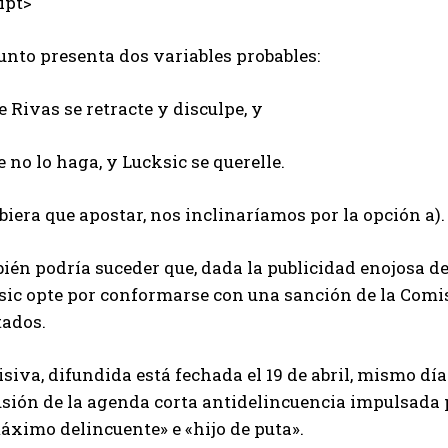
ipt>
unto presenta dos variables probables:
e Rivas se retracte y disculpe, y
e no lo haga, y Lucksic se querelle.
biera que apostar, nos inclinaríamos por la opción a).
én podría suceder que, dada la publicidad enojosa de
sic opte por conformarse con una sanción de la Comis
tados.
siva, difundida está fechada el 19 de abril, mismo día
sión de la agenda corta antidelincuencia impulsada po
áximo delincuente» e «hijo de puta».