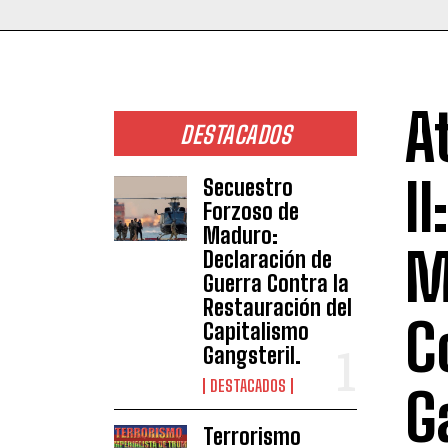
A
DESTACADOS
I
Secuestro
Forzoso de
Maduro:
M
Declaración de
Guerra Contra la
Restauración del
C
Capitalismo
Gangsteril.
DESTACADOS
G
Terrorismo