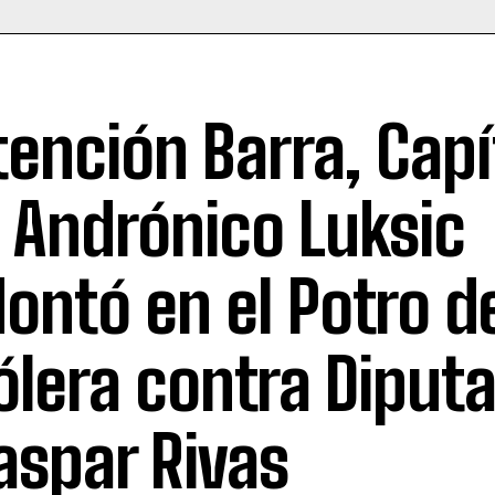
tención Barra, Capí
I: Andrónico Luksic
ontó en el Potro de
ólera contra Diput
aspar Rivas