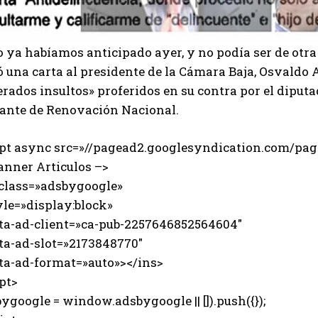
 ya habíamos anticipado ayer, y no podía ser de otr
 una carta al presidente de la Cámara Baja, Osvaldo 
erados insultos» proferidos en su contra por el dipu
tante de Renovación Nacional.
ipt async src=»//pagead2.googlesyndication.com/page
anner Articulos –>
 class=»adsbygoogle»
e=»display:block»
-ad-client=»ca-pub-2257646852564604″
-ad-slot=»2173848770″
-ad-format=»auto»></ins>
pt>
ygoogle = window.adsbygoogle || []).push({});