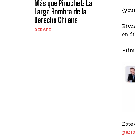
Más que Pinochet: La
{you
Larga Sombra de la
Derecha Chilena
Rivas
DEBATE
en dí
Prime
Este 
perio