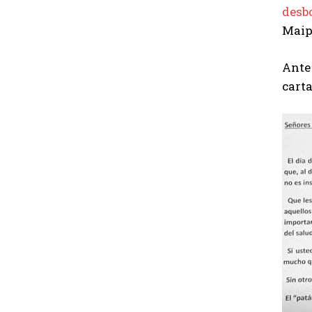
desb
Maip
Ante 
carta