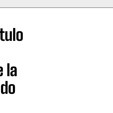
tulo
 la
ado