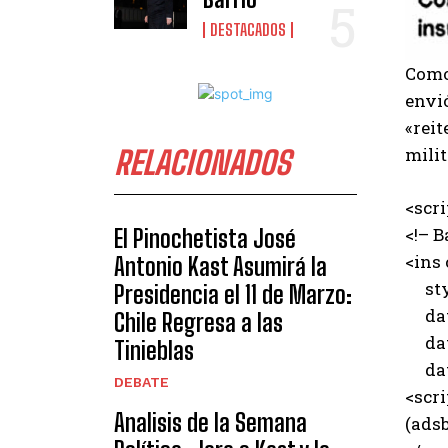
DESTACADOS
Como
envió
«reit
mili
RELACIONADOS
<scr
<!– B
El Pinochetista José
<ins
Antonio Kast Asumirá la
styl
Presidencia el 11 de Marzo:
data
Chile Regresa a las
data
Tinieblas
data
DEBATE
<scri
Analisis de la Semana
(adsb