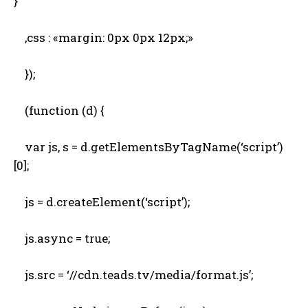
}
,css : «margin: 0px 0px 12px;»
});
(function (d) {
var js, s = d.getElementsByTagName(‘script’)
[0];
js = d.createElement(‘script’);
js.async = true;
js.src = ‘//cdn.teads.tv/media/format.js’;