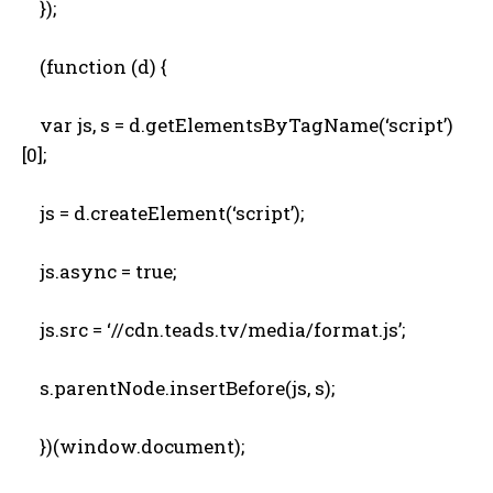
});
(function (d) {
var js, s = d.getElementsByTagName(‘script’)
[0];
js = d.createElement(‘script’);
js.async = true;
js.src = ‘//cdn.teads.tv/media/format.js’;
s.parentNode.insertBefore(js, s);
})(window.document);