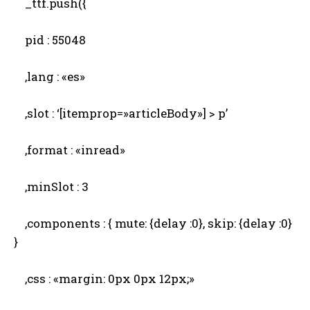
_ttf.push({
pid : 55048
,lang : «es»
,slot : ‘[itemprop=»articleBody»] > p’
,format : «inread»
,minSlot : 3
,components : { mute: {delay :0}, skip: {delay :0}
}
,css : «margin: 0px 0px 12px;»