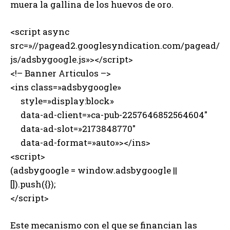
muera la gallina de los huevos de oro.
<script async
src=»//pagead2.googlesyndication.com/pagead/
js/adsbygoogle.js»></script>
<!– Banner Articulos –>
<ins class=»adsbygoogle»
style=»display:block»
data-ad-client=»ca-pub-2257646852564604″
data-ad-slot=»2173848770″
data-ad-format=»auto»></ins>
<script>
(adsbygoogle = window.adsbygoogle ||
[]).push({});
</script>
Este mecanismo con el que se financian las