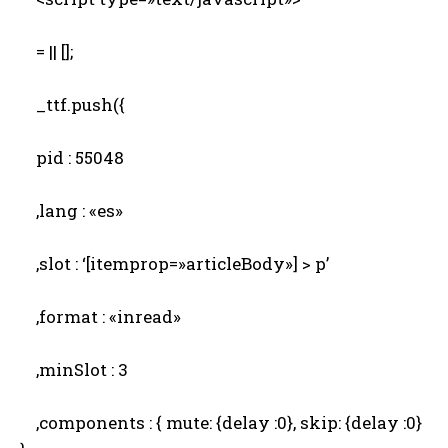
= || [];
_ttf.push({
pid : 55048
,lang : «es»
,slot : ‘[itemprop=»articleBody»] > p’
,format : «inread»
,minSlot : 3
,components : { mute: {delay :0}, skip: {delay :0}