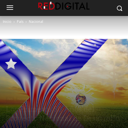
Inicio
País
Nacional
País
Nacional
Los Primeros 50 Años del
Proyecto Nacional de Desarrollo
Por Francisco Herreros (*)