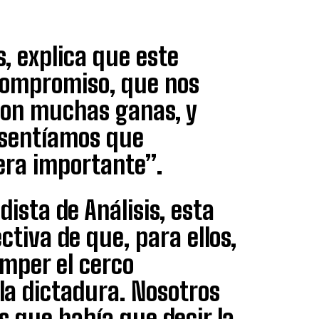
s, explica que este
compromiso, que nos
con muchas ganas, y
 sentíamos que
era importante”.
dista de Análisis, esta
ctiva de que, para ellos,
omper el cerco
 la dictadura. Nosotros
 que había que decir la