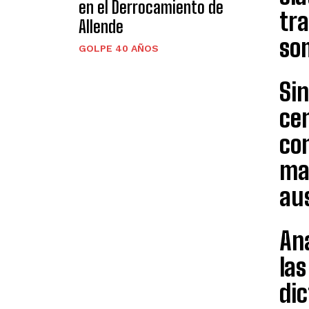
en el Derrocamiento de
tra
Allende
so
GOLPE 40 AÑOS
Si
cen
con
man
aus
Aná
las
dic