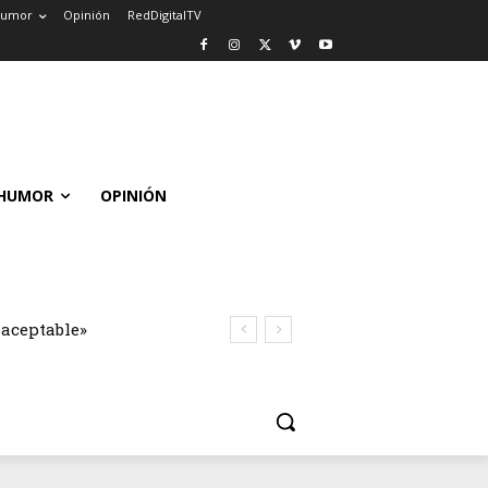
umor
Opinión
RedDigitalTV
HUMOR
OPINIÓN
naceptable»