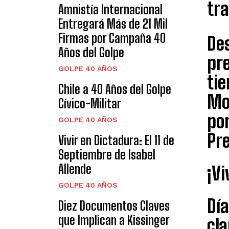
tr
Amnistía Internacional
Entregará Más de 21 Mil
Firmas por Campaña 40
De
Años del Golpe
pr
GOLPE 40 AÑOS
ti
Chile a 40 Años del Golpe
Mo
Cívico-Militar
por
GOLPE 40 AÑOS
Pre
Vivir en Dictadura: El 11 de
Septiembre de Isabel
Allende
¡Vi
GOLPE 40 AÑOS
Día
Diez Documentos Claves
que Implican a Kissinger
cla