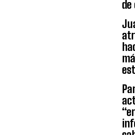
de 
Jua
at
ha
má
es
Par
act
“er
inf
sa