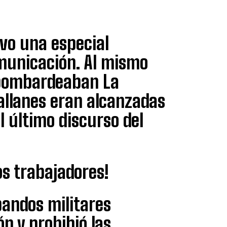
vo una especial
municación. Al mismo
 bombardeaban La
llanes eran alcanzadas
l último discurso del
los trabajadores!
bandos militares
n y prohibió las