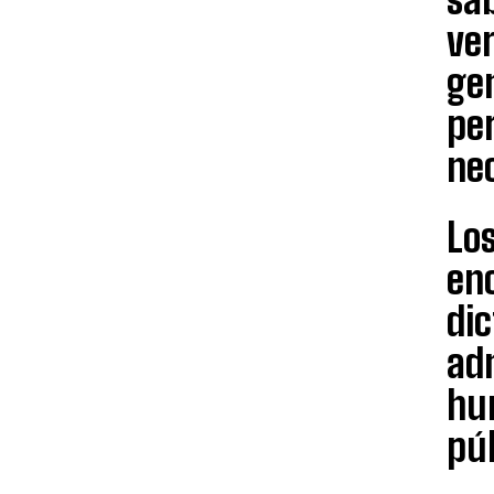
ver
gen
pe
ne
Los
en
dic
adm
hu
púb