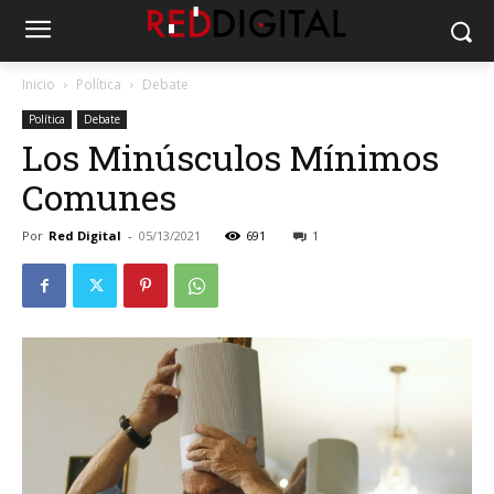
Inicio
Política
Debate
Política
Debate
Los Minúsculos Mínimos
Comunes
Por
Red Digital
-
05/13/2021
691
1