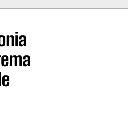
onia
prema
de