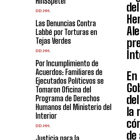
HinSSpeter
del
DD.HH.
Her
Las Denuncias Contra
Ale
Labbé por Torturas en
pre
Tejas Verdes
Int
DD.HH.
Por Incumplimiento de
Acuerdos: Familiares de
En 
Ejecutados Políticvos se
Gob
Tomaron Oficina del
de
Programa de Derechos
Humanos del Ministerio del
la 
Interior
cóm
DD.HH.
de
Justicia para la