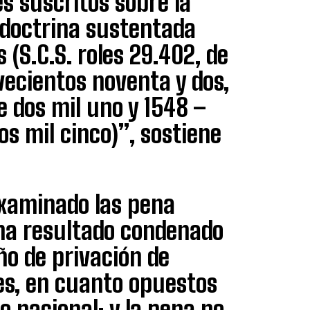
es suscritos sobre la
a doctrina sustentada
 (S.C.S. roles 29.402, de
vecientos noventa y dos,
de dos mil uno y 1548 –
s mil cinco)”, sostiene
examinado las pena
e ha resultado condenado
ño de privación de
nes, en cuanto opuestos
io nacional; y la pena no