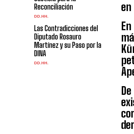
en
Reconciliación
DD.HH.
En 
Las Contradicciones del
má
Diputado Rosauro
Martínez y su Paso por la
Kün
DINA
pet
DD.HH.
Ape
De 
exi
cor
der