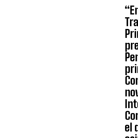
“En
Tra
Pri
pre
Pen
pri
Co
no
Int
Con
el 