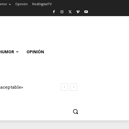
umor
Opinión
RedDigitalTV
HUMOR
OPINIÓN
naceptable»