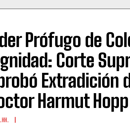
íder Prófugo de Col
ignidad: Corte Su
probó Extradición 
octor Harmut Hopp
.HH.