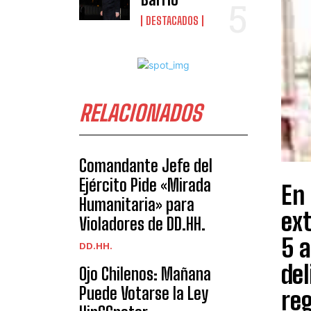
DESTACADOS
RELACIONADOS
Comandante Jefe del
Ejército Pide «Mirada
En 
Humanitaria» para
ex
Violadores de DD.HH.
5 a
DD.HH.
del
Ojo Chilenos: Mañana
Puede Votarse la Ley
reg