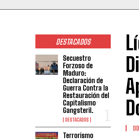
L
DESTACADOS
D
Secuestro
Forzoso de
Maduro:
A
Declaración de
Guerra Contra la
Restauración del
D
Capitalismo
Gangsteril.
DESTACADOS
DD
Terrorismo