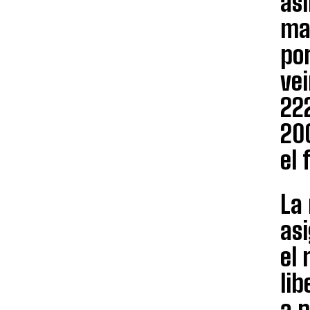
asi
mat
por
vei
222
200
el 
La 
asi
el 
lib
a p