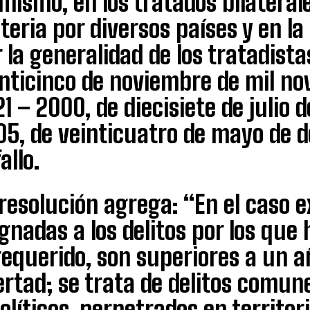
mismo, en los tratados bilateral
eria por diversos países y en l
 la generalidad de los tratadistas
nticinco de noviembre de mil no
1 – 2000, de diecisiete de julio 
5, de veinticuatro de mayo de do
fallo.
resolución agrega: “En el caso 
gnadas a los delitos por los qu
requerido, son superiores a un a
ertad; se trata de delitos comu
olíticos, perpetrados en territor