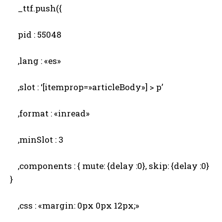
_ttf.push({
pid : 55048
,lang : «es»
,slot : ‘[itemprop=»articleBody»] > p’
,format : «inread»
,minSlot : 3
,components : { mute: {delay :0}, skip: {delay :0}
}
,css : «margin: 0px 0px 12px;»