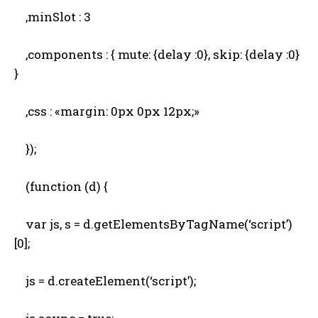
,minSlot : 3
,components : { mute: {delay :0}, skip: {delay :0}
}
,css : «margin: 0px 0px 12px;»
});
(function (d) {
var js, s = d.getElementsByTagName(‘script’)
[0];
js = d.createElement(‘script’);