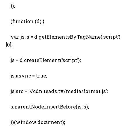
});
(function (d) {
var js, s = d.getElementsByTagName(‘script’)
[0];
js = d.createElement(‘script’);
js.async = true;
js.src = ‘//cdn.teads.tv/media/format.js’;
s.parentNode.insertBefore(js, s);
})(window.document);