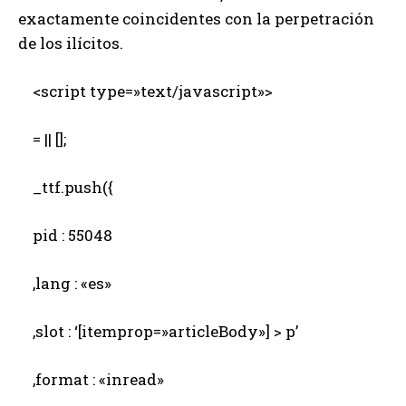
exactamente coincidentes con la perpetración
de los ilícitos.
<script type=»text/javascript»>
= || [];
_ttf.push({
pid : 55048
,lang : «es»
,slot : ‘[itemprop=»articleBody»] > p’
,format : «inread»