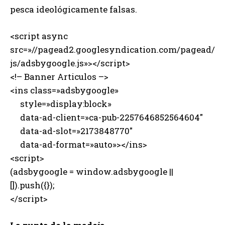
pesca ideológicamente falsas.
<script async
src=»//pagead2.googlesyndication.com/pagead/
js/adsbygoogle.js»></script>
<!– Banner Articulos –>
<ins class=»adsbygoogle»
style=»display:block»
data-ad-client=»ca-pub-2257646852564604″
data-ad-slot=»2173848770″
data-ad-format=»auto»></ins>
<script>
(adsbygoogle = window.adsbygoogle ||
[]).push({});
</script>