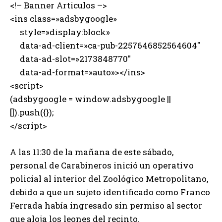
<!– Banner Articulos –>
<ins class=»adsbygoogle»
style=»display:block»
data-ad-client=»ca-pub-2257646852564604″
data-ad-slot=»2173848770″
data-ad-format=»auto»></ins>
<script>
(adsbygoogle = window.adsbygoogle ||
[]).push({});
</script>
A las 11:30 de la mañana de este sábado,
personal de Carabineros inició un operativo
policial al interior del Zoológico Metropolitano,
debido a que un sujeto identificado como Franco
Ferrada había ingresado sin permiso al sector
que aloja los leones del recinto.