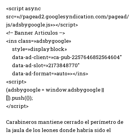
<script async
src=»//pagead2.googlesyndication.com/pagead/
js/adsbygoogle.js»></script>
<!– Banner Articulos –>
<ins class=»adsbygoogle»
style=»display:block»
data-ad-client=»ca-pub-2257646852564604″
data-ad-slot=»2173848770″
data-ad-format=»auto»></ins>
<script>
(adsbygoogle = window.adsbygoogle ||
[]).push({});
</script>
Carabineros mantiene cerrado el perímetro de
la jaula de los leones donde habría sido el