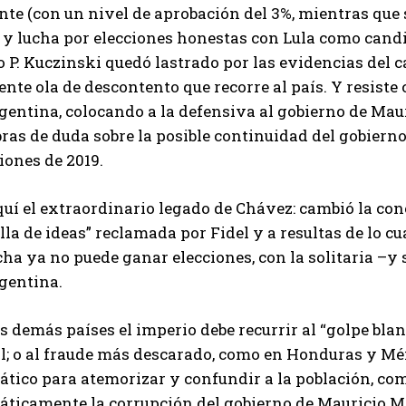
nte (con un nivel de aprobación del 3%, mientras que
 y lucha por elecciones honestas con Lula como candi
 P. Kuczinski quedó lastrado por las evidencias del 
ente ola de descontento que recorre al país. Y resiste
gentina, colocando a la defensiva al gobierno de Mau
ras de duda sobre la posible continuidad del gobiern
iones de 2019.
uí el extraordinario legado de Chávez: cambió la conc
lla de ideas” reclamada por Fidel y a resultas de lo cu
cha ya no puede ganar elecciones, con la solitaria –
rgentina.
s demás países el imperio debe recurrir al “golpe bl
il; o al fraude más descarado, como en Honduras y M
tico para atemorizar y confundir a la población, com
áticamente la corrupción del gobierno de Mauricio Ma