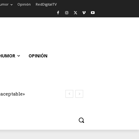
umor
Opinión
RedDigitalTV
HUMOR
OPINIÓN
naceptable»