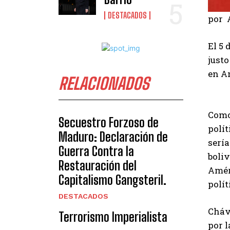
DESTACADOS
por A
El 5 
justo
en Am
RELACIONADOS
Como 
Secuestro Forzoso de
polí
Maduro: Declaración de
serí
Guerra Contra la
boli
Restauración del
Amér
Capitalismo Gangsteril.
polít
DESTACADOS
Cháv
Terrorismo Imperialista
por l