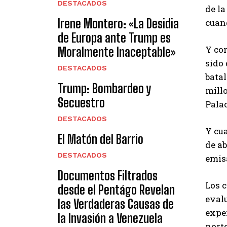
DESTACADOS
de la
Irene Montero: «La Desidia
cuand
de Europa ante Trump es
Y con
Moralmente Inaceptable»
sido 
DESTACADOS
batal
Trump: Bombardeo y
millo
Secuestro
Palac
DESTACADOS
Y cua
El Matón del Barrio
de ab
DESTACADOS
emis
Documentos Filtrados
Los 
desde el Pentágo Revelan
evalu
las Verdaderas Causas de
expe
la Invasión a Venezuela
norte