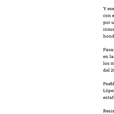
Y ese
con 
por 
insur
hondu
Pasar
en la
los 
del 2
Puebl
López
estaf
Resis