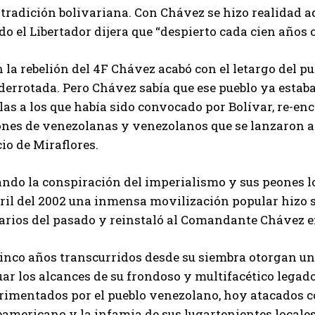
 tradición bolivariana. Con Chávez se hizo realidad a
o el Libertador dijera que “despierto cada cien años 
 la rebelión del 4F Chávez acabó con el letargo del pue
derrotada. Pero Chávez sabía que ese pueblo ya estaba
las a los que había sido convocado por Bolívar, re-en
nes de venezolanas y venezolanos que se lanzaron a l
io de Miraflores.
ndo la conspiración del imperialismo y sus peones loc
ril del 2002 una inmensa movilización popular hizo sa
arios del pasado y reinstaló al Comandante Chávez en
cinco años transcurridos desde su siembra otorgan un
ar los alcances de su frondoso y multifacético legad
rimentados por el pueblo venezolano, hoy atacados c
americano y la infamia de sus lugartenientes locales