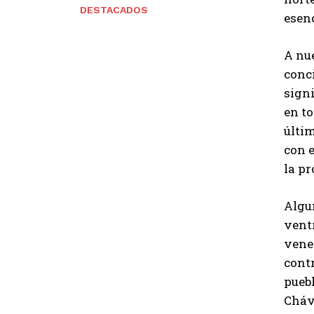
DESTACADOS
esenc
A nue
conci
signi
en to
últim
con 
la p
Algun
ventr
vene
contr
puebl
Cháv