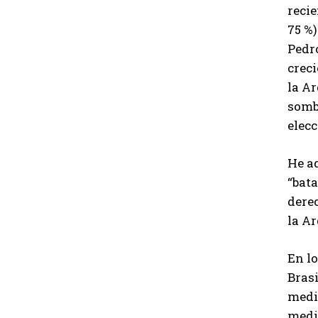
recie
75 %)
Pedro
creci
la Ar
somb
elecc
He aq
“bata
dere
la A
En lo
Bras
mediá
medi