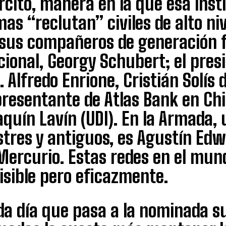
rcito, manera en la que esa insti
as “reclutan” civiles de alto niv
 sus compañeros de generación f
cional, Georgy Schubert; el pre
. Alfredo Enrione, Cristián Solís
presentante de Atlas Bank en Ch
quín Lavín (UDI). En la Armada,
ustres y antiguos, es Agustín E
Mercurio. Estas redes en el mun
isible pero eficazmente.
da día que pasa a la nominada s