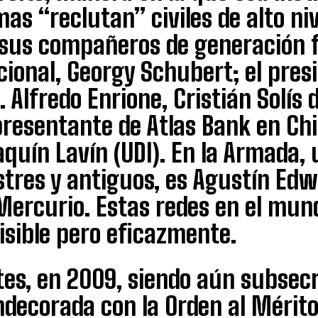
as “reclutan” civiles de alto niv
 sus compañeros de generación f
cional, Georgy Schubert; el pre
. Alfredo Enrione, Cristián Solís
presentante de Atlas Bank en Ch
quín Lavín (UDI). En la Armada,
ustres y antiguos, es Agustín E
Mercurio. Estas redes en el mun
isible pero eficazmente.
tes, en 2009, siendo aún subsecr
decorada con la Orden al Mérito