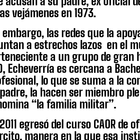
 acusan a su padre, ex oficial de
ras vejámenes en 1973.
n embargo, las redes que la apo
untan a estrechos lazos en el m
rteneciente a un grupo de gran 
, Echeverría es cercana a Bachel
fesional, lo que se suma a la co
 padre, la hacen ser miembro ple
omina “la familia militar”.
2011 egresó del curso CAOR de ofi
rcito, manera en la que esa insti