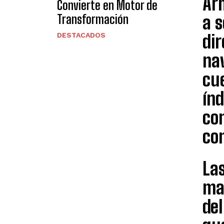
Ar
Convierte en Motor de
Transformación
a 
DESTACADOS
dir
nav
cu
ín
con
co
Las
mar
del