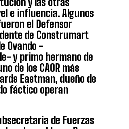
tución y las otras
el e influencia. Algunos
ueron el Defensor
sidente de Construmart
 de Ovando -
ile- y primo hermano de
 uno de los CAOR más
dwards Eastman, dueño de
do fáctico operan
ubsecretaria de Fuerzas