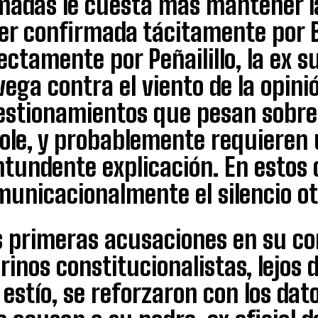
madas le cuesta más mantener la
ser confirmada tácitamente por 
ectamente por Peñailillo, la ex 
ega contra el viento de la opini
estionamientos que pesan sobre 
dole, y probablemente requieren
tundente explicación. En estos 
municacionalmente el silencio ot
 primeras acusaciones en su con
inos constitucionalistas, lejos d
 estío, se reforzaron con los dat