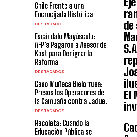
Ejé
Chile Frente a una
ram
Encrucijada Histórica
de
DESTACADOS
Na
Escándalo Mayúsculo:
AFP’s Pagaron a Asesor de
S.A
Kast para Denigrar la
re
Reforma
Joa
DESTACADOS
il
Caso Muñeca Bielorrusa:
Presos los Operadores de
El 
la Campaña contra Jadue.
inv
DESTACADOS
Recoleta: Cuando la
Ca
Educación Pública se