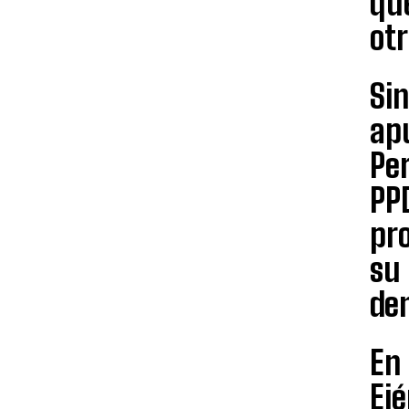
que
ot
Si
ap
Pe
PPD
pro
su
den
En 
Ejé