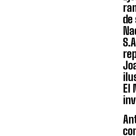
ram
de
Na
S.A
re
Joa
il
El 
inv
An
con