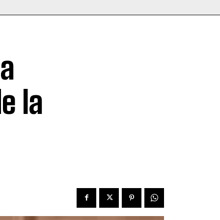
na
e la