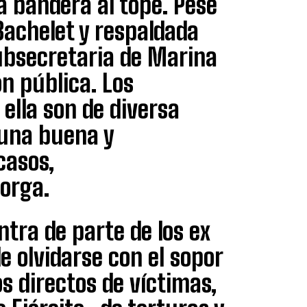
 bandera al tope. Pese
Bachelet y respaldada
subsecretaria de Marina
ón pública. Los
ella son de diversa
 una buena y
casos,
orga.
tra de parte de los ex
e olvidarse con el sopor
os directos de víctimas,