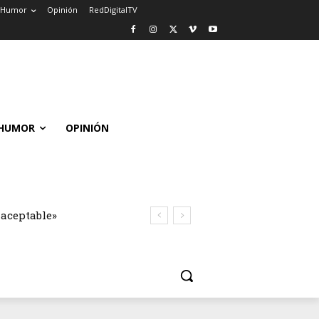
Humor
Opinión
RedDigitalTV
HUMOR
OPINIÓN
naceptable»