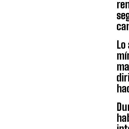
ren
se
can
Lo 
mí
ma
dir
ha
Du
hab
int