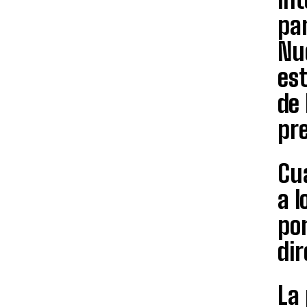
par
Nu
est
de 
pre
Cu
a l
pon
dir
La 