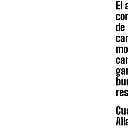
El 
co
de 
can
mo
ca
ga
bu
re
Cua
All