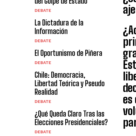
del Golpe de Estado
aje
DEBATE
La Dictadura de la
¿A
Información
pri
DEBATE
gra
El Oportunismo de Piñera
Est
DEBATE
lib
Chile: Democracia,
Libertad Teórica y Pseudo
dec
Realidad
es 
DEBATE
vol
¿Qué Queda Claro Tras las
par
Elecciones Presidenciales?
DEBATE