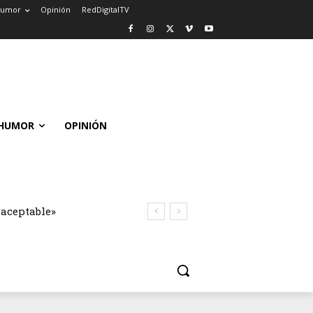
umor
Opinión
RedDigitalTV
HUMOR
OPINIÓN
naceptable»