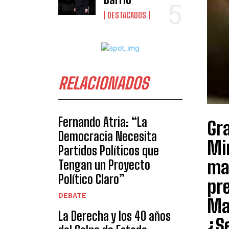
DESTACADOS
RELACIONADOS
Fernando Atria: “La
Gra
Democracia Necesita
Min
Partidos Políticos que
ma
Tengan un Proyecto
Político Claro”
pre
DEBATE
May
La Derecha y los 40 años
¿Se