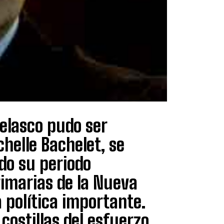
Velasco pudo ser
helle Bachelet, se
do su periodo
rimarias de la Nueva
 política importante.
costillas del esfuerzo