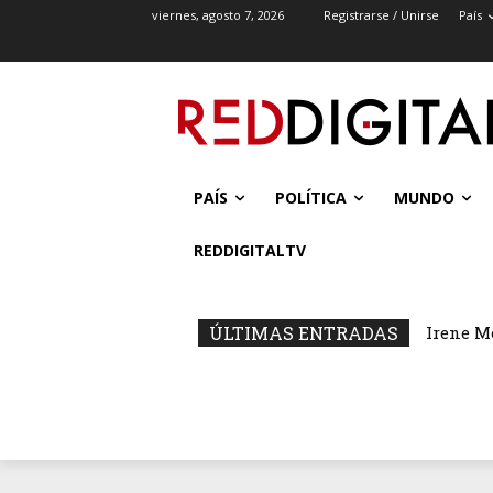
viernes, agosto 7, 2026
Registrarse / Unirse
País
PAÍS
POLÍTICA
MUNDO
REDDIGITALTV
ÚLTIMAS ENTRADAS
Irene M