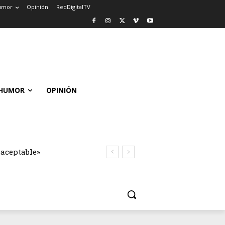
umor
Opinión
RedDigitalTV
HUMOR
OPINIÓN
naceptable»