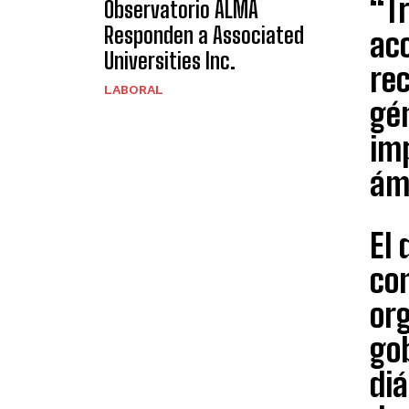
“Tr
Observatorio ALMA
Responden a Associated
acc
Universities Inc.
rec
LABORAL
gé
imp
ám
El
co
or
go
diá