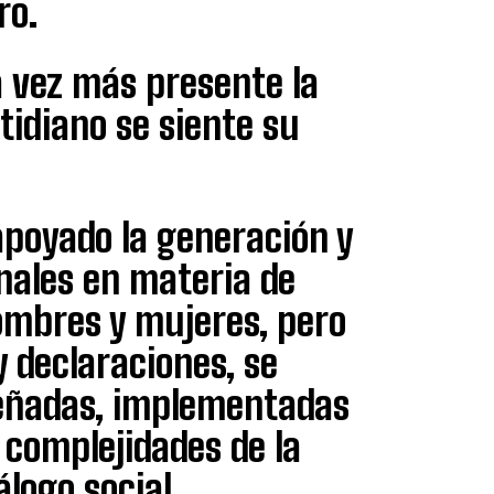
ro.
a vez más presente la
otidiano se siente su
apoyado la generación y
nales en materia de
ombres y mujeres, pero
 declaraciones, se
señadas, implementadas
 complejidades de la
logo social.