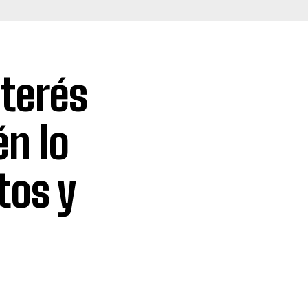
nterés
én lo
tos y