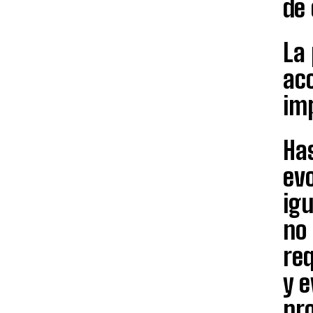
de 
La
acc
imp
Has
evo
ig
no 
re
y e
pro