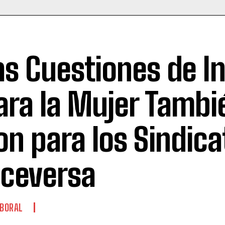
as Cuestiones de I
ara la Mujer Tambi
on para los Sindica
iceversa
BORAL