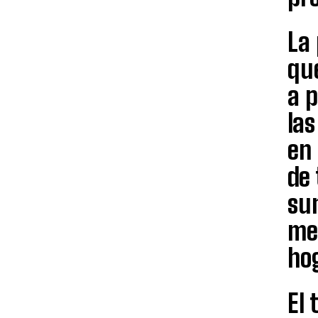
La
qu
a 
la
en 
de 
su
me
hog
El 