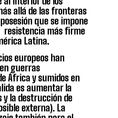
al interior de los
más allá de las fronteras
sposesión que se impone
a resistencia más firme
mérica Latina.
cios europeos han
 en guerras
 de África y sumidos en
lida es aumentar la
 y la destrucción de
osible externa). La
zaje también para el