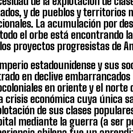
esidad de la explotación de clase 
ados, y de pueblos y territorios 
cionales. La acumulación por de
todo el orbe está encontrando l
los proyectos progresistas de A
 imperio estadounidense y sus so
trado en declive embarrancados
coloniales en oriente y el norte
a crisis económica cuya única sa
lotación de sus clases populares
ital mediante la guerra (a ser p
eriencia chilena fue un aprendi