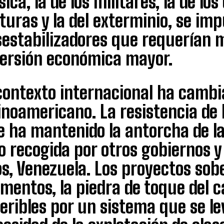
sica, la de los militares, la de lo
turas y la del exterminio, se imp
sestabilizadores que requerían 
versión económica mayor.
contexto internacional ha cambi
inoamericano. La resistencia de
e ha mantenido la antorcha de l
o recogida por otros gobiernos y
os, Venezuela. Los proyectos sob
entos, la piedra de toque del c
eribles por un sistema que se le