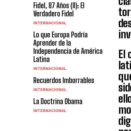
clá
Fidel, 87 Años (II): El
tor
Verdadero Fidel
de
INTERNACIONAL
in
Lo que Europa Podría
Aprender de la
Independencia de América
El 
Latina
lat
INTERNACIONAL
qu
Recuerdos Imborrables
sid
INTERNACIONAL
ell
La Doctrina Obama
mom
INTERNACIONAL
dig