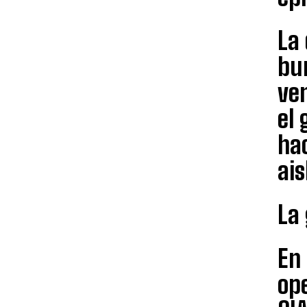
La 
bu
ven
el 
hac
ais
La 
En
op