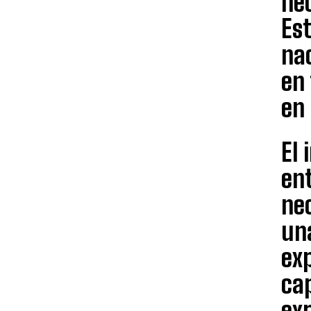
nec
Est
na
en 
en 
El
en
neo
un
exp
cap
exp