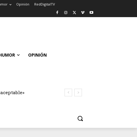
umor
Opinión
RedDigitalTV
HUMOR
OPINIÓN
naceptable»