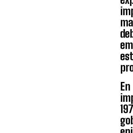
im
mar
deb
emp
es
pro
En 
imp
197
gob
epi