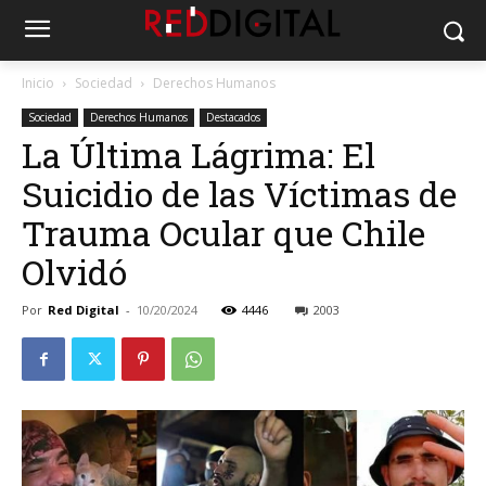
Inicio
Sociedad
Derechos Humanos
Sociedad
Derechos Humanos
Destacados
La Última Lágrima: El
Suicidio de las Víctimas de
Trauma Ocular que Chile
Olvidó
Por
Red Digital
-
10/20/2024
4446
2003