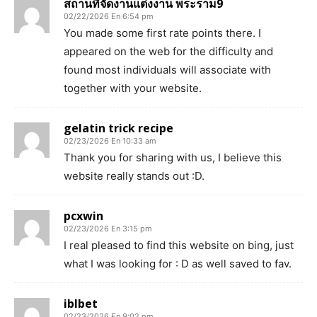
สถานที่จัดงานแต่งงาน พระราม9
02/22/2026 En 6:54 pm
You made some first rate points there. I
appeared on the web for the difficulty and
found most individuals will associate with
together with your website.
gelatin trick recipe
02/23/2026 En 10:33 am
Thank you for sharing with us, I believe this
website really stands out :D.
pcxwin
02/23/2026 En 3:15 pm
I real pleased to find this website on bing, just
what I was looking for : D as well saved to fav.
iblbet
02/23/2026 En 9:02 pm