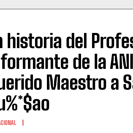
a historia del Profe
nformante de la ANI
uerido Maestro a 
u%*$ao
CIONAL