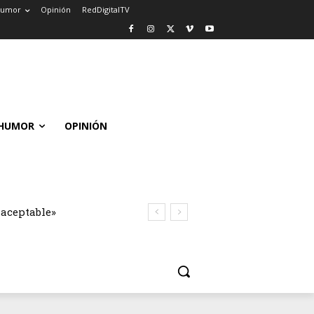
umor
Opinión
RedDigitalTV
HUMOR
OPINIÓN
naceptable»