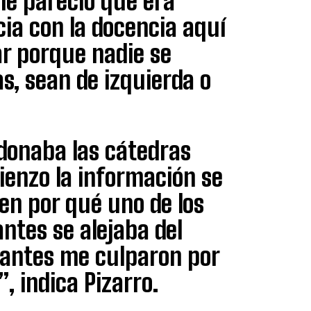
me pareció que era
cia con la docencia aquí
ar porque nadie se
as, sean de izquierda o
ndonaba las cátedras
ienzo la información se
en por qué uno de los
ntes se alejaba del
iantes me culparon por
, indica Pizarro.