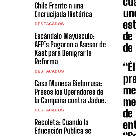
cua
Chile Frente a una
uno
Encrucijada Histórica
es
DESTACADOS
de 
Escándalo Mayúsculo:
AFP’s Pagaron a Asesor de
de 
Kast para Denigrar la
Reforma
“É
DESTACADOS
pr
Caso Muñeca Bielorrusa:
me
Presos los Operadores de
me 
la Campaña contra Jadue.
de 
DESTACADOS
Recoleta: Cuando la
ent
Educación Pública se