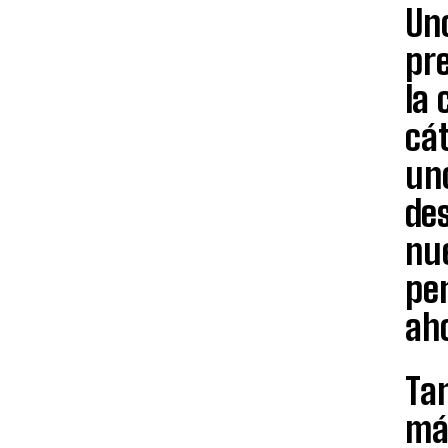
Uno
pr
la 
cát
uno
de
nu
pe
ah
Tan
más