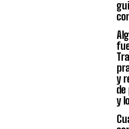
gui
co
Alg
fue
Tra
pr
y r
de 
y l
Cua