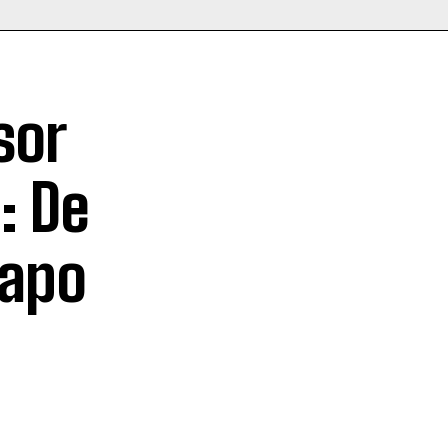
sor
: De
Sapo