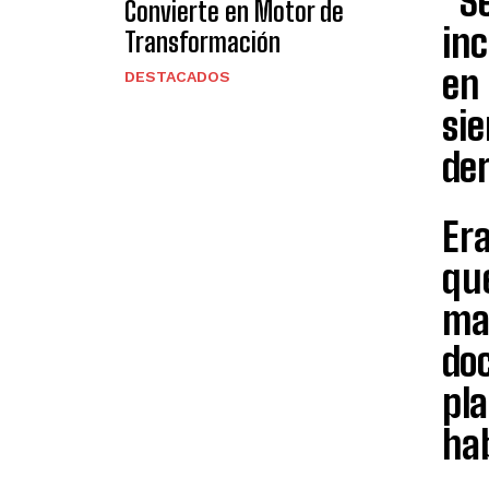
“Se
Convierte en Motor de
inc
Transformación
en 
DESTACADOS
sie
de
Era
qu
man
doc
pl
hab