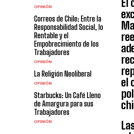
El 
OPINIÓN
ex
Correos de Chile: Entre la
Ma
Responsabilidad Social, lo
ree
Rentable y el
Empobrecimiento de los
ad
Trabajadores
re
OPINIÓN
re
La Religión Neoliberal
el 
OPINIÓN
pol
Starbucks: Un Café Lleno
ch
de Amargura para sus
Trabajadores
OPINIÓN
La