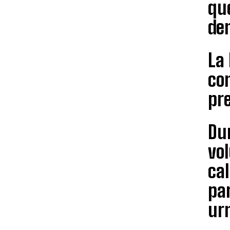
que
de
La
con
pre
Dur
vo
cal
pa
ur