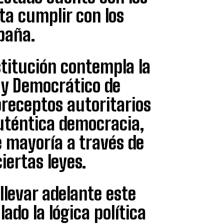
ta cumplir con los
paña.
stitución contempla la
 y Democrático de
receptos autoritarios
uténtica democracia,
de mayoría a través de
iertas leyes.
llevar adelante este
do la lógica política