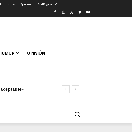
Humor
Opinión
RedDigitalTV
HUMOR
OPINIÓN
naceptable»