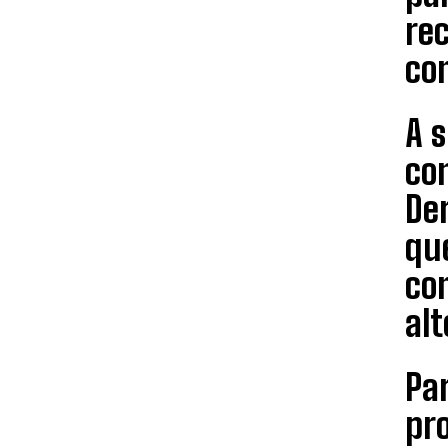
re
co
A s
co
De
qu
com
alt
Par
pro