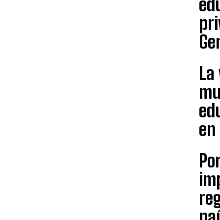
ed
pri
Gen
La 
mu
edu
en 
Por
im
reg
paí