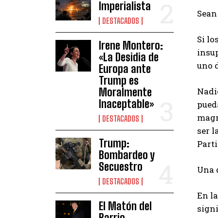
Imperialista
Sean
DESTACADOS
Si lo
Irene Montero:
insup
«La Desidia de
uno d
Europa ante
Trump es
Moralmente
Nadi
Inaceptable»
pued
magn
DESTACADOS
ser 
Trump:
Part
Bombardeo y
Secuestro
Una 
DESTACADOS
En la
El Matón del
signi
Barrio