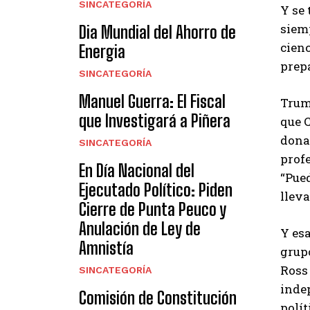
SINCATEGORÍA
Y se 
siemp
Dia Mundial del Ahorro de
cienc
Energia
prepa
SINCATEGORÍA
Manuel Guerra: El Fiscal
Trum
que Investigará a Piñera
que 
dona
SINCATEGORÍA
prof
En Día Nacional del
“Pued
Ejecutado Político: Piden
lleva
Cierre de Punta Peuco y
Anulación de Ley de
Y esa
Amnistía
grupo
Ross 
SINCATEGORÍA
indep
Comisión de Constitución
polít