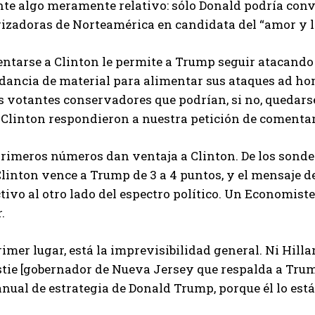
te algo meramente relativo: sólo Donald podría conve
rizadoras de Norteamérica en candidata del “amor y l
ntarse a Clinton le permite a Trump seguir atacando el
dancia de material para alimentar sus ataques ad ho
s votantes conservadores que podrían, si no, quedars
 Clinton respondieron a nuestra petición de comentar
primeros números dan ventaja a Clinton. De los sonde
Clinton vence a Trump de 3 a 4 puntos, y el mensaje d
tivo al otro lado del espectro político. Un Economist
.
imer lugar, está la imprevisibilidad general. Ni Hilla
stie [gobernador de Nueva Jersey que respalda a Trum
nual de estrategia de Donald Trump, porque él lo está