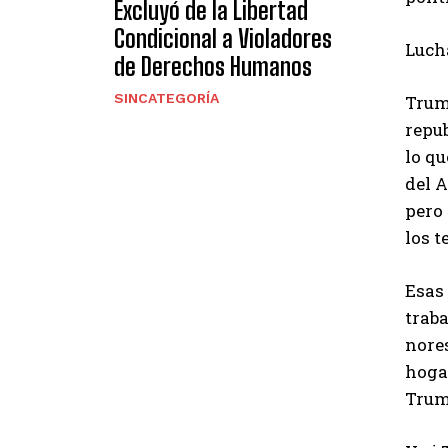
Excluyó de la Libertad
Condicional a Violadores
Lucha
de Derechos Humanos
SINCATEGORÍA
Trum
repu
lo qu
del 
pero 
los 
Esas 
traba
nores
hogar
Trum