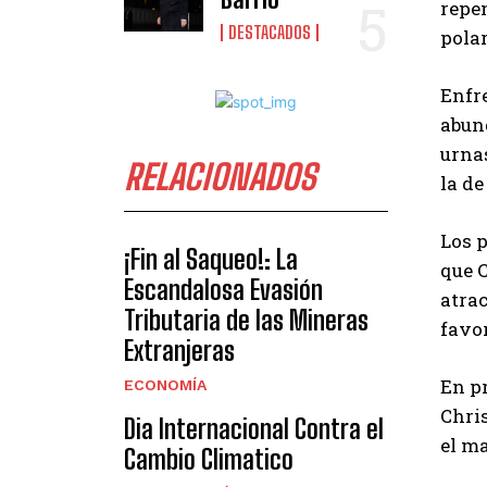
repen
DESTACADOS
pola
Enfre
abun
urna
RELACIONADOS
la de
Los 
¡Fin al Saqueo!: La
que 
Escandalosa Evasión
atrac
Tributaria de las Mineras
favor
Extranjeras
En pr
ECONOMÍA
Chri
Dia Internacional Contra el
el ma
Cambio Climatico