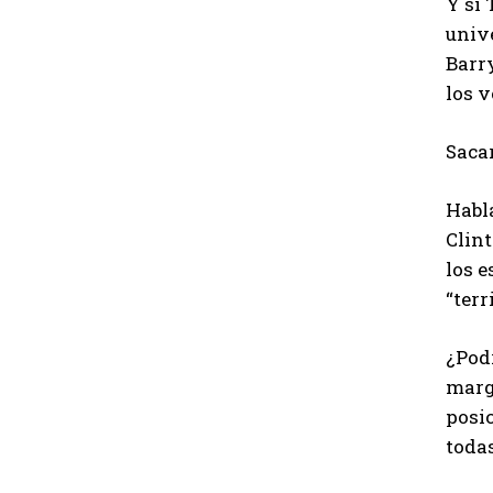
Y si
unive
Barry
los 
Sacar
Habl
Clint
los e
“terr
¿Podr
marge
posi
todas