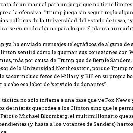
trata de un manual para un juego que no tiene límites:
re a la ofensiva. “Trump juega sin seguir regla algun
ias políticas de la Universidad del Estado de Iowa, “
rarse en modo alguno para lo que él planea arrojarle”
p ya ha enviado mensajes telegráficos de alguna de s
Clinton sentirá cómo le queman sus conexiones con Wa
ntes, más por causa de Trump que de Bernie Sanders, 
esor de la Universidad Northeastern, porque Trump m
e sacar incluso fotos de Hillary y Bill en su propia 
r a cabo esa labor de ‘servicio de donantes’”.
 táctica no sólo inflama a una base que ve Fox News 
s de interés que rodea a los Clinton sino que le perm
Perot o Michael Bloomberg, el multimilllonario que se
endientes (y hasta a los votantes de Sanders) hartos 
ica.