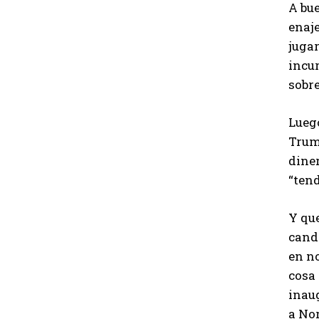
A bue
enaje
juga
incur
sobre
Lueg
Trump
diner
“tend
Y que
cand
en no
cosa 
inau
a No