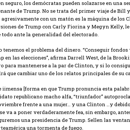
n seguro, los demócratas pueden solazarse en una ser
nante de Trump. No se trata del primer viaje de Bill y
r agresivamente con un matón es la máquina de los C
siones de Trump con Carly Fiorina y Megyn Kelly, le 
 todo ante la generalidad del electorado.
o tenemos el problema del dinero. “Conseguir fondos 
 en las elecciones”, afirma Darrell West, de la Brooki
o para mantenerse a la par de Clinton, y si lo consigu
rá que cambiar uno de los relatos principales de su c
 iimensa [forma en que Trump pronuncia esta palabra]
idato republicano macho alfa, “triunfador” autoprocl
viembre frente a una mujer… y una Clinton …y debido a
se va a poner verdaderamente fea, sin embargo, antes
guremos una presidencia de Trump. Sellen las ventan
rteamérica una tormenta de fuego.