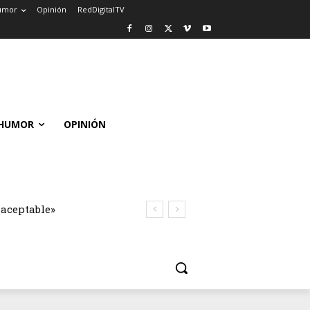
umor
Opinión
RedDigitalTV
HUMOR
OPINIÓN
naceptable»