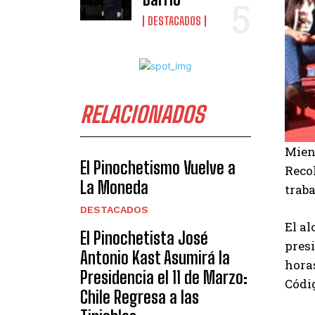
DESTACADOS
RELACIONADOS
Mien
El Pinochetismo Vuelve a
Recol
La Moneda
trab
DESTACADOS
El al
El Pinochetista José
presi
Antonio Kast Asumirá la
hora
Presidencia el 11 de Marzo:
Códig
Chile Regresa a las