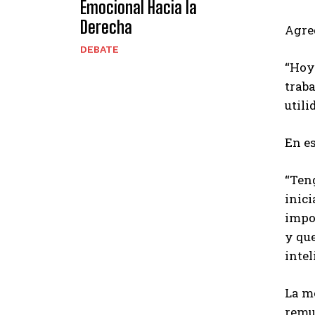
Emocional Hacia la
Derecha
Agre
DEBATE
“Hoy
traba
utili
En es
“Teng
inici
impo
y qu
intel
La me
remun