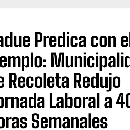
adue Predica con e
jemplo: Municipali
e Recoleta Redujo
ornada Laboral a 4
oras Semanales