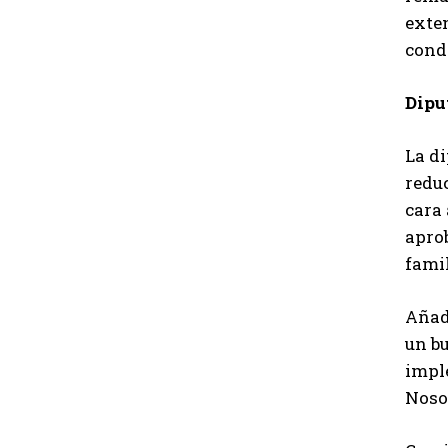
exten
condi
Dipu
La di
reduc
cara 
aprob
famil
Añadi
un b
impl
Noso