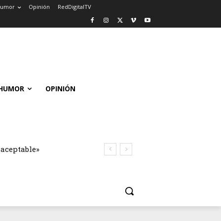
umor
Opinión
RedDigitalTV
HUMOR
OPINIÓN
naceptable»