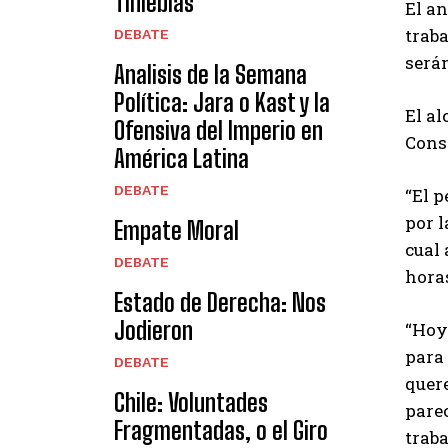
Tinieblas
El an
traba
DEBATE
serán
Analisis de la Semana
Política: Jara o Kast y la
El al
Ofensiva del Imperio en
Const
América Latina
DEBATE
“El p
por l
Empate Moral
cual 
DEBATE
hora
Estado de Derecha: Nos
Jodieron
“Hoy
para 
DEBATE
quer
Chile: Voluntades
parec
Fragmentadas, o el Giro
traba