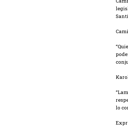
Camil
legis
Santi
Camil
“Quie
pode
conju
Karol
“Lam
respe
lo co
Expre