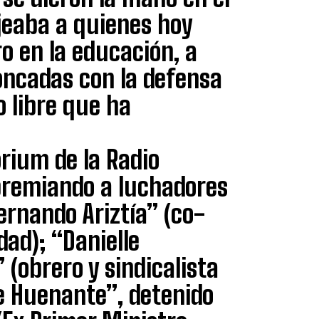
eaba a quienes hoy
ro en la educación, a
oncadas con la defensa
o libre que ha
órium de la Radio
 premiando a luchadores
ernando Ariztía” (co-
dad); “Danielle
(obrero y sindicalista
e Huenante”, detenido