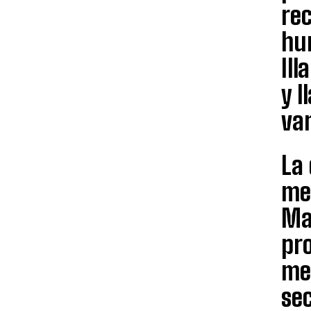
rec
hu
Ill
y l
va
La 
med
Ma
pro
me
sec