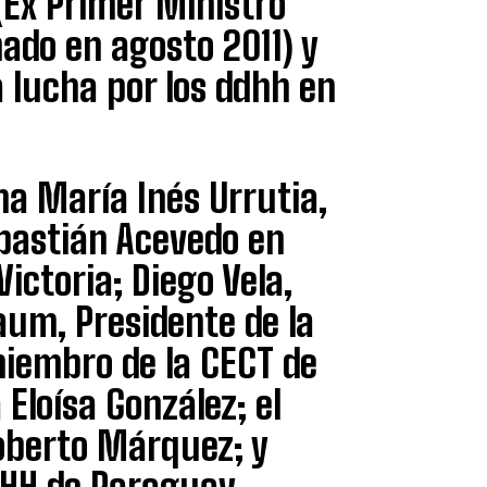
(Ex Primer Ministro
ado en agosto 2011) y
a lucha por los ddhh en
a María Inés Urrutia,
bastián Acevedo en
Victoria; Diego Vela,
aum, Presidente de la
iembro de la CECT de
Eloísa González; el
Roberto Márquez; y