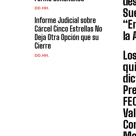
des
DD.HH.
Sue
Informe Judicial sobre
“En
Cárcel Cinco Estrellas No
la 
Deja Otra Opción que su
Cierre
Lo
DD.HH.
qu
dic
Pre
FE
Val
Con