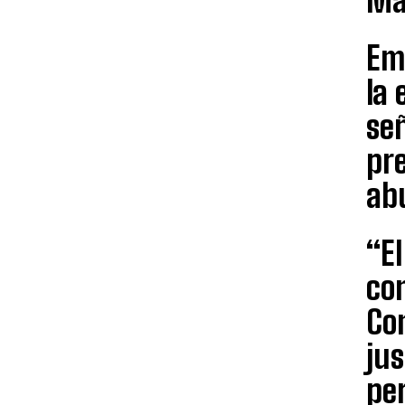
Ma
Em
la
se
pre
ab
“E
con
Com
jus
per