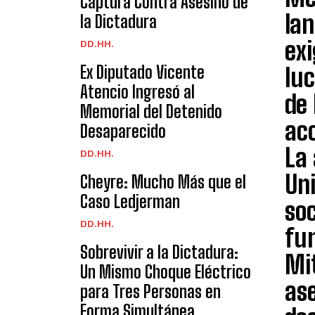
Captura Contra Asesino de
la
la Dictadura
exi
DD.HH.
Ex Diputado Vicente
lu
Atencio Ingresó al
de 
Memorial del Detenido
ac
Desaparecido
La 
DD.HH.
Uni
Cheyre: Mucho Más que el
Caso Ledjerman
soc
DD.HH.
fun
Sobrevivir a la Dictadura:
Mit
Un Mismo Choque Eléctrico
as
para Tres Personas en
Forma Simultánea