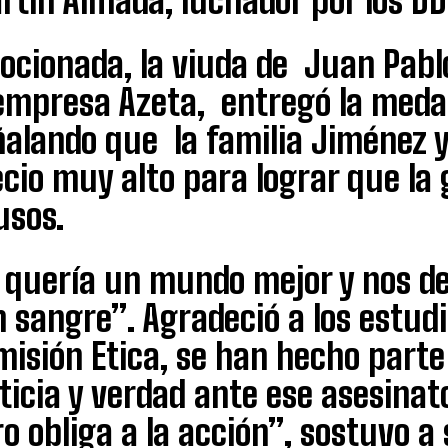
rtín Almada, luchador por los D
ocionada, la viuda de Juan Pabl
 empresa Azeta, entregó la meda
ñalando que la familia Jiménez y
cio muy alto para lograr que la 
usos.
l quería un mundo mejor y nos d
 sangre”. Agradeció a los estudi
isión Etica, se han hecho parte
ticia y verdad ante ese asesina
o obliga a la acción”, sostuvo a