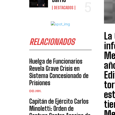
DESTACADOS
La 
RELACIONADOS
in
Mem
Huelga de Funcionarios
año
Revela Grave Crisis en
Edi
Sistema Concesionado de
Prisiones
to
DD.HH.
es
Capitán de Ejército Carlos
tie
Minoletti: Orden de
Mem