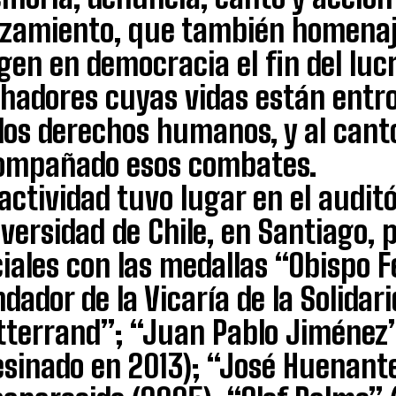
nzamiento, que también homenaj
gen en democracia el fin del luc
chadores cuyas vidas están entr
los derechos humanos, y al cant
ompañado esos combates.
actividad tuvo lugar en el audit
versidad de Chile, en Santiago,
iales con las medallas “Obispo F
dador de la Vicaría de la Solidari
terrand”; “Juan Pablo Jiménez” 
esinado en 2013); “José Huenant