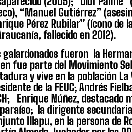
aparecido (2005); “Olof Palme” 
co), “Manuel Gutiérrez” (asesin
rique Pérez Rubilar” (ícono de l
Araucanía, fallecido en 2012).
s galardonados fueron la Herman
ien fue parte del Movimiento Se
tadura y vive en la población La 
sidente de la FEUC; Andrés Fielb
CH; Enrique Núñez, destacado m
paraíso; la dirigente secundaria 
junto Illapu, en la persona de 