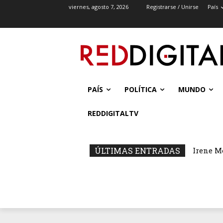
viernes, agosto 7, 2026
Registrarse / Unirse
País
PAÍS
POLÍTICA
MUNDO
REDDIGITALTV
ÚLTIMAS ENTRADAS
Irene M