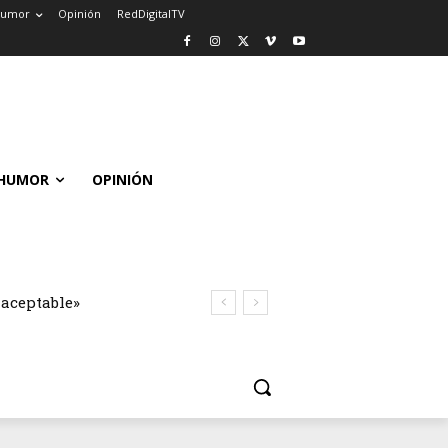
umor
Opinión
RedDigitalTV
HUMOR
OPINIÓN
naceptable»