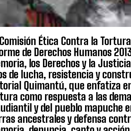
Comisión Ética Contra la Tortura
forme de Derechos Humanos 2013:
oria, los Derechos y la Justici
s de lucha, resistencia y constr
torial Quimantú, que enfatiza en
rtura como respuesta a las dem
tudiantil y del pueblo mapuche 
rras ancestrales y defensa cont
oria, denuncia, canto y acción 