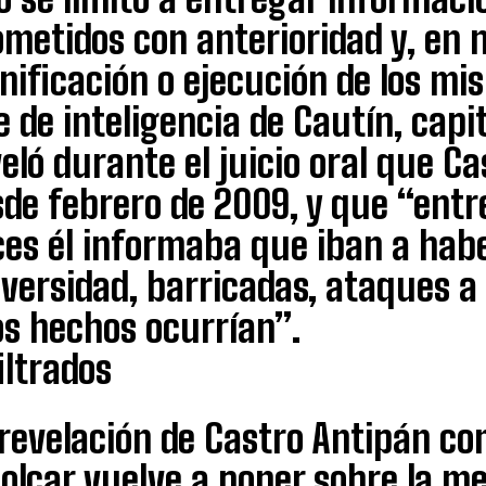
metidos con anterioridad y, en n
nificación o ejecución de los mi
e de inteligencia de Cautín, cap
eló durante el juicio oral que C
sde febrero de 2009, y que “ent
ces él informaba que iban a habe
versidad, barricadas, ataques a 
os hechos ocurrían”.
iltrados
 revelación de Castro Antipán co
olcar vuelve a poner sobre la me