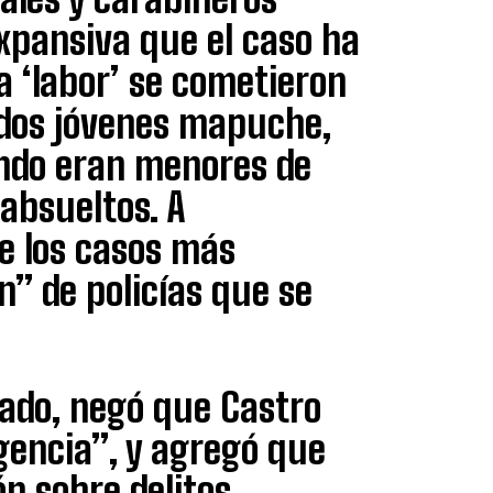
xpansiva que el caso ha
 ‘labor’ se cometieron
 dos jóvenes mapuche,
ando eran menores de
 absueltos. A
e los casos más
ón” de policías que se
ado, negó que Castro
gencia”, y agregó que
ón sobre delitos