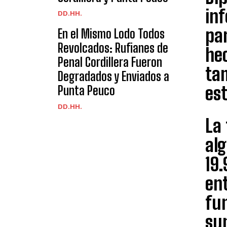
in
DD.HH.
par
En el Mismo Lodo Todos
Revolcados: Rufianes de
hec
Penal Cordillera Fueron
ta
Degradados y Enviados a
est
Punta Peuco
DD.HH.
La 
alg
19.
en
fun
su