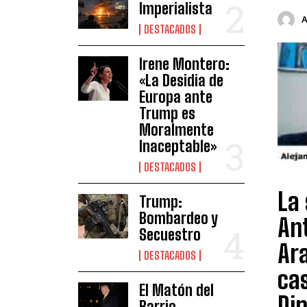
Imperialista
DESTACADOS
Irene Montero:
«La Desidia de
Europa ante
Trump es
Moralmente
Inaceptable»
DESTACADOS
La
Trump:
Bombardeo y
Ant
Secuestro
Ar
DESTACADOS
cas
El Matón del
Dip
Barrio