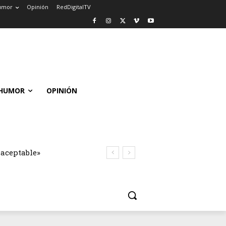
umor
Opinión
RedDigitalTV
HUMOR
OPINIÓN
naceptable»