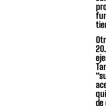
pro
fu
tie
Otr
20.
ej
Ta
“su
ace
qui
de