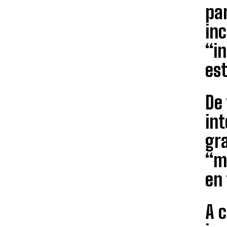
par
inc
“i
est
De 
int
gra
“mi
en 
A 