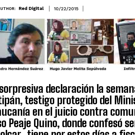
Red Digital
10/22/2015
AUTHOR:
 sorpresiva declaración la seman
ipán, testigo protegido del Minis
aucanía en el juicio contra com
o Peaje Quino, donde confesó se
olcar, tiene por estos días a fis