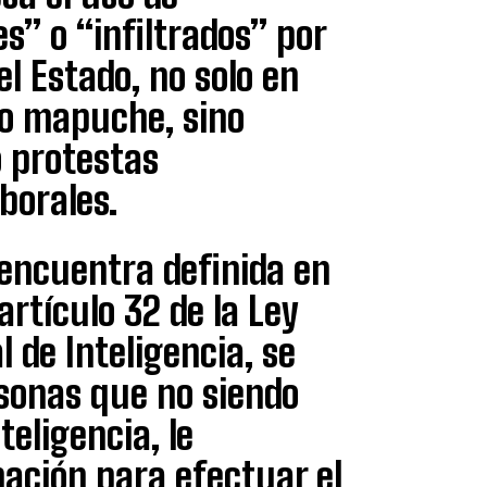
” o “infiltrados” por
el Estado, no solo en
to mapuche, sino
 protestas
borales.
 encuentra definida en
artículo 32 de la Ley
 de Inteligencia, se
rsonas que no siendo
eligencia, le
ación para efectuar el