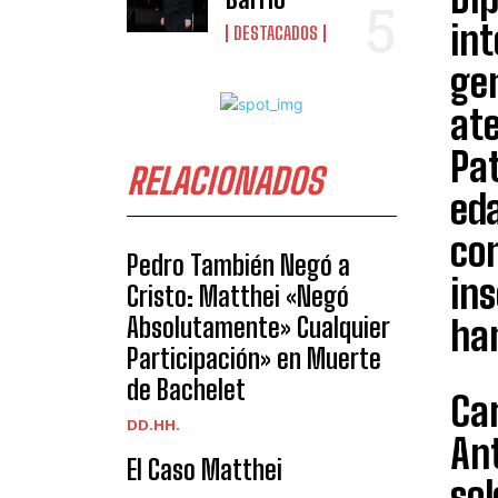
in
DESTACADOS
ge
at
Pat
RELACIONADOS
eda
co
Pedro También Negó a
ins
Cristo: Matthei «Negó
Absolutamente» Cualquier
han
Participación» en Muerte
de Bachelet
Ca
DD.HH.
Ant
El Caso Matthei
sol