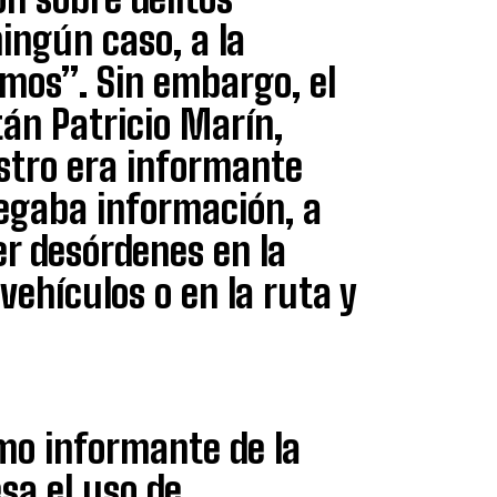
ingún caso, a la
smos”. Sin embargo, el
itán Patricio Marín,
astro era informante
regaba información, a
r desórdenes en la
vehículos o en la ruta y
mo informante de la
sa el uso de