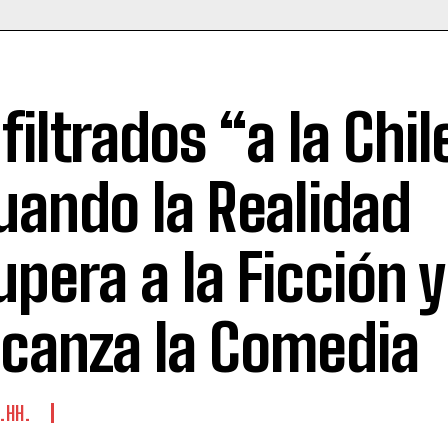
nfiltrados “a la Chi
uando la Realidad
upera a la Ficción y
lcanza la Comedia
.HH.