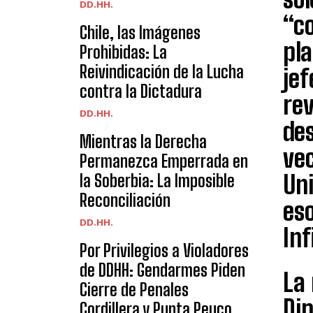
DD.HH.
“co
Chile, las Imágenes
pla
Prohibidas: La
Reivindicación de la Lucha
jef
contra la Dictadura
rev
DD.HH.
de
Mientras la Derecha
ve
Permanezca Emperrada en
Uni
la Soberbia: La Imposible
Reconciliación
es
DD.HH.
Inf
Por Privilegios a Violadores
de DDHH: Gendarmes Piden
La
Cierre de Penales
Dip
Cordillera y Punta Peuco