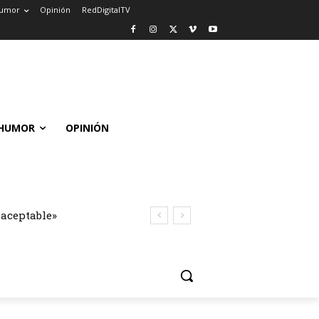
umor
Opinión
RedDigitalTV
HUMOR
OPINIÓN
naceptable»