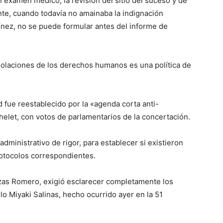
n examen médico, la revisión del sitio del suceso y de
ante, cuando todavía no amainaba la indignación
ínez, no se puede formular antes del informe de
iolaciones de los derechos humanos es una política de
d fue reestablecido por la «agenda corta anti-
elet, con votos de parlamentarios de la concertación.
administrativo de rigor, para establecer si existieron
rotocolos correspondientes.
ozas Romero, exigió esclarecer completamente los
o Miyaki Salinas, hecho ocurrido ayer en la 51