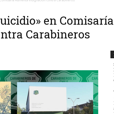
n Comisaría Aumenta Indignación contra Carabineros
Suicidio» en Comisar
ntra Carabineros