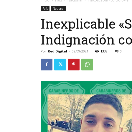
Inicio
País
Nacional
Inexplicable «Suicidio» e
País
Nacional
Inexplicable «
Indignación co
Por
Red Digital
-
02/09/2021
1338
0