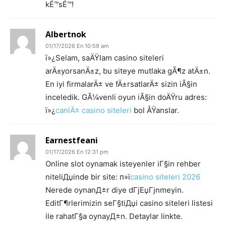
kÉ™sÉ™!
Albertnok
01/17/2026 En 10:59 am
ï»¿Selam, saÄŸlam casino siteleri
arÄ±yorsanÄ±z, bu siteye mutlaka gÃ¶z atÄ±n.
En iyi firmalarÄ± ve fÄ±rsatlarÄ± sizin iÃ§in
inceledik. GÃ¼venli oyun iÃ§in doÄŸru adres:
ï»¿
canlÄ± casino siteleri
bol ÅŸanslar.
Earnestfeani
01/17/2026 En 12:31 pm
Online slot oynamak isteyenler iГ§in rehber
niteliДџinde bir site: п»ї
casino siteleri 2026
Nerede oynanД±r diye dГјЕџГјnmeyin.
EditГ¶rlerimizin seГ§tiДџi casino siteleri listesi
ile rahatГ§a oynayД±n. Detaylar linkte.