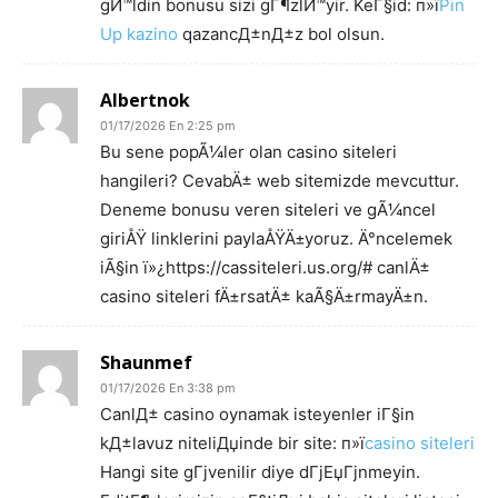
gЙ™ldin bonusu sizi gГ¶zlЙ™yir. KeГ§id: п»ї
Pin
Up kazino
qazancД±nД±z bol olsun.
Albertnok
01/17/2026 En 2:25 pm
Bu sene popÃ¼ler olan casino siteleri
hangileri? CevabÄ± web sitemizde mevcuttur.
Deneme bonusu veren siteleri ve gÃ¼ncel
giriÅŸ linklerini paylaÅŸÄ±yoruz. Ä°ncelemek
iÃ§in ï»¿https://cassiteleri.us.org/# canlÄ±
casino siteleri fÄ±rsatÄ± kaÃ§Ä±rmayÄ±n.
Shaunmef
01/17/2026 En 3:38 pm
CanlД± casino oynamak isteyenler iГ§in
kД±lavuz niteliДџinde bir site: п»ї
casino siteleri
Hangi site gГјvenilir diye dГјЕџГјnmeyin.