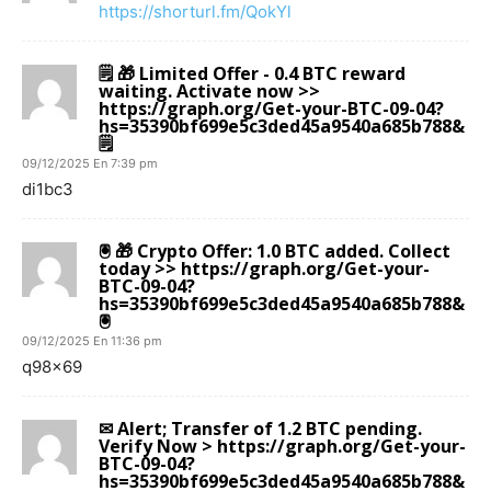
https://shorturl.fm/QokYl
🗒 🎁 Limited Offer - 0.4 BTC reward
waiting. Activate now >>
https://graph.org/Get-your-BTC-09-04?
hs=35390bf699e5c3ded45a9540a685b788&
🗒
09/12/2025 En 7:39 pm
di1bc3
🖲 🎁 Crypto Offer: 1.0 BTC added. Collect
today >> https://graph.org/Get-your-
BTC-09-04?
hs=35390bf699e5c3ded45a9540a685b788&
🖲
09/12/2025 En 11:36 pm
q98x69
✉ Alert; Transfer of 1.2 BTC pending.
Verify Now > https://graph.org/Get-your-
BTC-09-04?
hs=35390bf699e5c3ded45a9540a685b788&