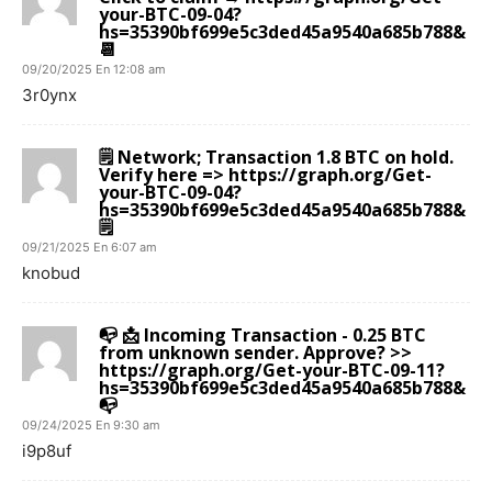
your-BTC-09-04?
hs=35390bf699e5c3ded45a9540a685b788&
📆
09/20/2025 En 12:08 am
3r0ynx
🗒 Network; Transaction 1.8 BTC on hold.
Verify here => https://graph.org/Get-
your-BTC-09-04?
hs=35390bf699e5c3ded45a9540a685b788&
🗒
09/21/2025 En 6:07 am
knobud
📭 📩 Incoming Transaction - 0.25 BTC
from unknown sender. Approve? >>
https://graph.org/Get-your-BTC-09-11?
hs=35390bf699e5c3ded45a9540a685b788&
📭
09/24/2025 En 9:30 am
i9p8uf