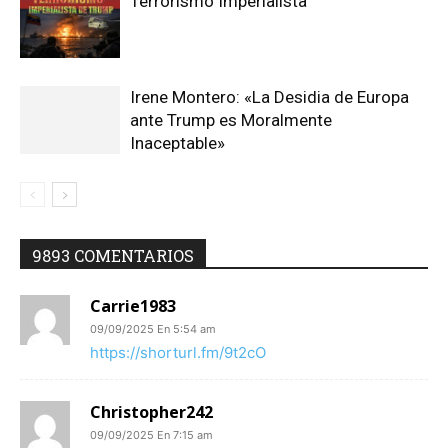
Terrorismo Imperialista
Irene Montero: «La Desidia de Europa
ante Trump es Moralmente
Inaceptable»
9893 COMENTARIOS
Carrie1983
09/09/2025 En 5:54 am
https://shorturl.fm/9t2cO
Christopher242
09/09/2025 En 7:15 am