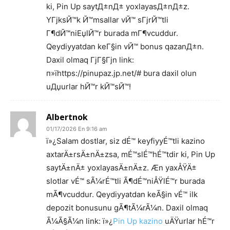
ki, Pin Up saytД±nД± yoxlayasД±nД±z.
YГјksЙ™k Й™msallar vЙ™ sГјrЙ™tli
Г¶dЙ™niЕџlЙ™r burada mГ¶vcuddur.
Qeydiyyatdan keГ§in vЙ™ bonus qazanД±n.
Daxil olmaq ГјГ§Гјn link:
п»їhttps://pinupaz.jp.net/# bura daxil olun
uДџurlar hЙ™r kЙ™sЙ™!
Albertnok
01/17/2026 En 9:16 am
ï»¿Salam dostlar, siz dÉ™ keyfiyyÉ™tli kazino
axtarÄ±rsÄ±nÄ±zsa, mÉ™slÉ™hÉ™tdir ki, Pin Up
saytÄ±nÄ± yoxlayasÄ±nÄ±z. Æn yaxÅŸÄ±
slotlar vÉ™ sÃ¼rÉ™tli Ã¶dÉ™niÅŸlÉ™r burada
mÃ¶vcuddur. Qeydiyyatdan keÃ§in vÉ™ ilk
depozit bonusunu gÃ¶tÃ¼rÃ¼n. Daxil olmaq
Ã¼Ã§Ã¼n link: ï»¿
Pin Up kazino
uÄŸurlar hÉ™r