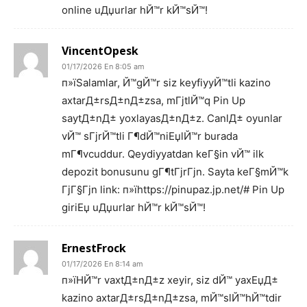
online uДџurlar hЙ™r kЙ™sЙ™!
VincentOpesk
01/17/2026 En 8:05 am
п»їSalamlar, Й™gЙ™r siz keyfiyyЙ™tli kazino
axtarД±rsД±nД±zsa, mГјtlЙ™q Pin Up
saytД±nД± yoxlayasД±nД±z. CanlД± oyunlar
vЙ™ sГјrЙ™tli Г¶dЙ™niЕџlЙ™r burada
mГ¶vcuddur. Qeydiyyatdan keГ§in vЙ™ ilk
depozit bonusunu gГ¶tГјrГјn. Sayta keГ§mЙ™k
ГјГ§Гјn link: п»їhttps://pinupaz.jp.net/# Pin Up
giriЕџ uДџurlar hЙ™r kЙ™sЙ™!
ErnestFrock
01/17/2026 En 8:14 am
п»їHЙ™r vaxtД±nД±z xeyir, siz dЙ™ yaxЕџД±
kazino axtarД±rsД±nД±zsa, mЙ™slЙ™hЙ™tdir