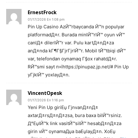
ErnestFrock
01/17/2026 En 1:08 pm
Pin Up Casino AzЙ™rbaycanda Й™n populyar
platformadД±r. Burada minlЙ™rlЙ™ oyun vЙ™
canlД± dilerlЙ™r var. Pulu kartД±nД±za
anД±nda kГ¶Г§ГјrГјrlЙ™r. Mobil tЙ™tbiqi dЙ™
var, telefondan oynamaq Г§ox rahatdД±r.
RЙ™smi sayt п»їhttps://pinupaz.jp.net/# Pin Up
yГјklЙ™ yoxlayД±n.
VincentOpesk
01/17/2026 En 1:16 pm
Yeni Pin Up giriЕџ ГјnvanД±nД±
axtarД±rsД±nД±zsa, bura baxa bilЙ™rsiniz.
Д°ЕџlЙ™k link vasitЙ™silЙ™ hesabД±nД±za
girin vЙ™ oynamaДџa baЕџlayД±n. XoЕџ