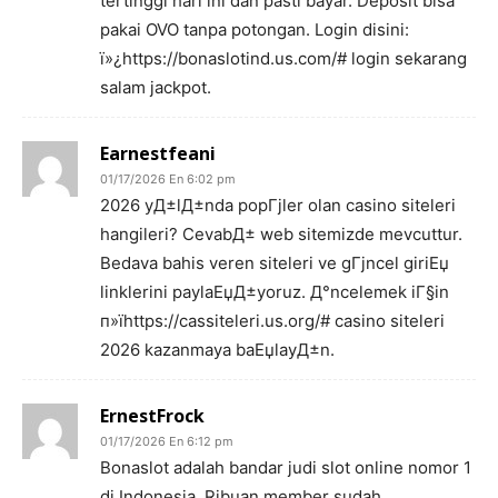
tertinggi hari ini dan pasti bayar. Deposit bisa
pakai OVO tanpa potongan. Login disini:
ï»¿https://bonaslotind.us.com/# login sekarang
salam jackpot.
Earnestfeani
01/17/2026 En 6:02 pm
2026 yД±lД±nda popГјler olan casino siteleri
hangileri? CevabД± web sitemizde mevcuttur.
Bedava bahis veren siteleri ve gГјncel giriЕџ
linklerini paylaЕџД±yoruz. Д°ncelemek iГ§in
п»їhttps://cassiteleri.us.org/# casino siteleri
2026 kazanmaya baЕџlayД±n.
ErnestFrock
01/17/2026 En 6:12 pm
Bonaslot adalah bandar judi slot online nomor 1
di Indonesia. Ribuan member sudah