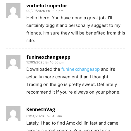
vorbelutrioperbir
09/29/2025 En 9:05 pm
Hello there, You have done a great job. I’ll
certainly digg it and personally suggest to my
friends. I’m sure they will be benefited from this
site.
funinexchangeapp
12/03/2025 En 10:50 pm
Downloaded the
funinexchangeapp
and it’s
actually more convenient than I thought.
Trading on the go is pretty sweet. Definitely
recommend it if you’re always on your phone.
KennethVag
01/14/2026 En 8:45 am
Lately, I had to find Amoxicillin fast and came
across a great source. You can purchase