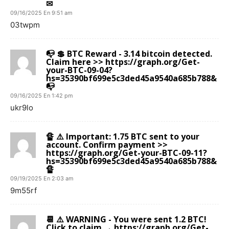
✉
09/16/2025 En 9:51 am
03twpm
📭 💲 BTC Reward - 3.14 bitcoin detected.
Claim here >> https://graph.org/Get-
your-BTC-09-04?
hs=35390bf699e5c3ded45a9540a685b788&
📭
09/16/2025 En 1:42 pm
ukr9lo
🔏 ⚠️ Important: 1.75 BTC sent to your
account. Confirm payment >>
https://graph.org/Get-your-BTC-09-11?
hs=35390bf699e5c3ded45a9540a685b788&
🔏
09/19/2025 En 2:03 am
9m55rf
📆 ⚠️ WARNING - You were sent 1.2 BTC!
Click to claim → https://graph.org/Get-