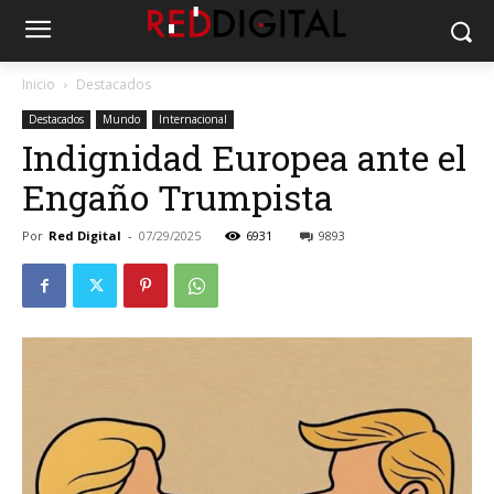
Inicio
Destacados
Destacados
Mundo
Internacional
Indignidad Europea ante el
Engaño Trumpista
Por
Red Digital
-
07/29/2025
6931
9893