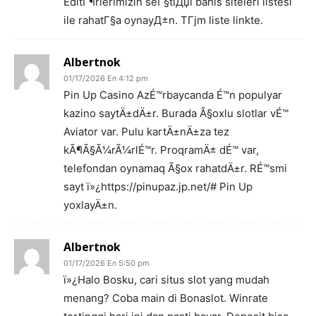
EditГ¶rlerimizin seГ§tiДџi bahis siteleri listesi
ile rahatГ§a oynayД±n. TГјm liste linkte.
Albertnok
01/17/2026 En 4:12 pm
Pin Up Casino AzÉ™rbaycanda É™n populyar
kazino saytÄ±dÄ±r. Burada Ã§oxlu slotlar vÉ™
Aviator var. Pulu kartÄ±nÄ±za tez
kÃ¶Ã§Ã¼rÃ¼rlÉ™r. ProqramÄ± dÉ™ var,
telefondan oynamaq Ã§ox rahatdÄ±r. RÉ™smi
sayt ï»¿https://pinupaz.jp.net/# Pin Up
yoxlayÄ±n.
Albertnok
01/17/2026 En 5:50 pm
ï»¿Halo Bosku, cari situs slot yang mudah
menang? Coba main di Bonaslot. Winrate