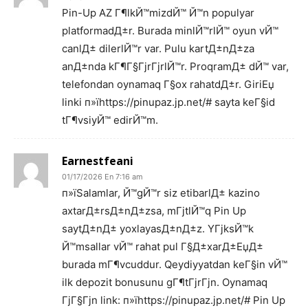
Pin-Up AZ Г¶lkЙ™mizdЙ™ Й™n populyar
platformadД±r. Burada minlЙ™rlЙ™ oyun vЙ™
canlД± dilerlЙ™r var. Pulu kartД±nД±za
anД±nda kГ¶Г§ГјrГјrlЙ™r. ProqramД± dЙ™ var,
telefondan oynamaq Г§ox rahatdД±r. GiriЕџ
linki п»їhttps://pinupaz.jp.net/# sayta keГ§id
tГ¶vsiyЙ™ edirЙ™m.
Earnestfeani
01/17/2026 En 7:16 am
п»їSalamlar, Й™gЙ™r siz etibarlД± kazino
axtarД±rsД±nД±zsa, mГјtlЙ™q Pin Up
saytД±nД± yoxlayasД±nД±z. YГјksЙ™k
Й™msallar vЙ™ rahat pul Г§Д±xarД±ЕџД±
burada mГ¶vcuddur. Qeydiyyatdan keГ§in vЙ™
ilk depozit bonusunu gГ¶tГјrГјn. Oynamaq
ГјГ§Гјn link: п»їhttps://pinupaz.jp.net/# Pin Up