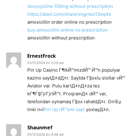
doxycycline 100mg without prescription
https://atavi.com/share/xngrlwz13eq4s
amoxicillin order online no prescription
buy amoxicillin online no prescription
amoxicillin without prescription
ErnestFrock
01/17/2026 En 3:29 am
Pin Up Casino Г¶lkЙ™mizdЙ™ Й™n populyar
kazino saytД±dД±r. Saytda Г§oxlu slotlar vЙ™
Aviator var. Pulu kartД±nД±za tez
kГ¶Г§ГјrГјrlЙ™r. ProqramД± dЙ™ var,
telefondan oynamaq Г§ox rahatdД±r. GiriЕџ
linki п»ї
Pin Up rЙ™smi sayt
yoxlayД±n.
Shaunmef
01/17/2026 En 4:48 am