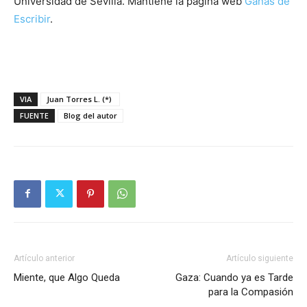
Universidad de Sevilla. Mantiene la página web
Ganas de
Escribir
.​
VIA
Juan Torres L. (*)
FUENTE
Blog del autor
Artículo anterior
Artículo siguiente
Miente, que Algo Queda
Gaza: Cuando ya es Tarde
para la Compasión