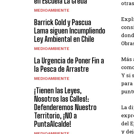
en Escuela La Greda
otras
MEDIOAMBIENTE
Expl
Barrick Gold y Pascua
consi
Lama siguen Incumpliendo
donde
Ley Ambiental en Chile
Obra
MEDIOAMBIENTE
Más a
La Urgencia de Poner Fin a
como
la Pesca de Arrastre
Y si 
MEDIOAMBIENTE
para 
¡Tienen las Leyes,
punt
Nosotros las Calles!:
Defenderemos Nuestro
La di
Territorio, ¡N0 a
expre
PuntaAlcalde!
del E
y dej
MEDIOAMBIENTE