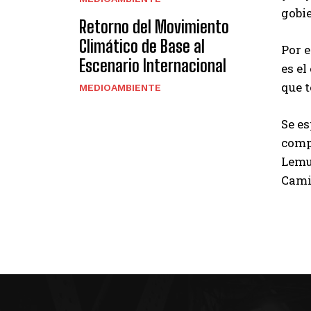
gobi
Retorno del Movimiento
Climático de Base al
Por 
Escenario Internacional
es e
que t
MEDIOAMBIENTE
Se e
comp
Lemus
Camil