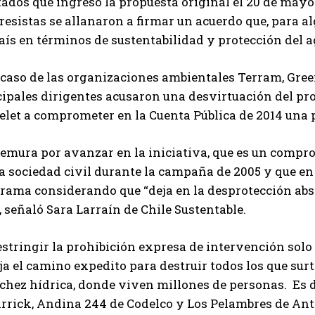
ados que ingresó la propuesta original el 20 de mayo
esistas se allanaron a firmar un acuerdo que, para a
aís en términos de sustentabilidad y protección del a
 caso de las organizaciones ambientales Terram, Gree
ipales dirigentes acusaron una desvirtuación del pro
elet a comprometer en la Cuenta Pública de 2014 una
remura por avanzar en la iniciativa, que es un compr
a sociedad civil durante la campaña de 2005 y que en
rama considerando que “deja en la desprotección abso
, señaló Sara Larraín de Chile Sustentable.
estringir la prohibición expresa de intervención solo
ja el camino expedito para destruir todos los que sur
chez hídrica, donde viven millones de personas. Es de
arrick, Andina 244 de Codelco y Los Pelambres de An