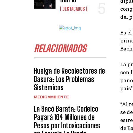
diput
congr
DESTACADOS
del p
Es el
princ
RELACIONADOS
Bach
La p
Huelga de Recolectores de
con l
Basura: Los Problemas
pano
Sistémicos
país”
MEDIOAMBIENTE
“Al r
La Sacó Barata: Codelco
se de
Pagará 164 Millones de
estre
Pesos por Intoxicaciones
de B