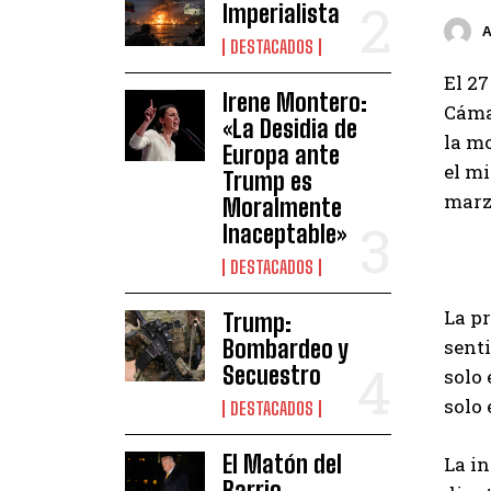
Imperialista
DESTACADOS
El 27
Irene Montero:
Cámar
«La Desidia de
la m
Europa ante
el mi
Trump es
marz
Moralmente
Inaceptable»
DESTACADOS
La p
Trump:
Bombardeo y
senti
Secuestro
solo 
solo 
DESTACADOS
El Matón del
La in
Barrio