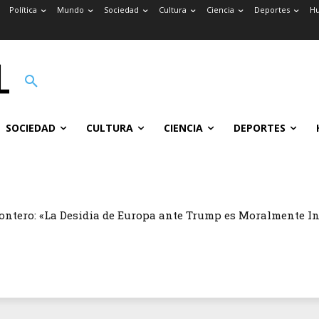
Política
Mundo
Sociedad
Cultura
Ciencia
Deportes
H
SOCIEDAD
CULTURA
CIENCIA
DEPORTES
tero: «La Desidia de Europa ante Trump es Moralmente Ina
 Bombardeo y Secuestro