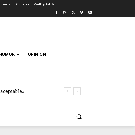
umor
Opinión
RedDigitalTV
HUMOR
OPINIÓN
ceptable»