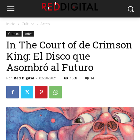
Inicio
Cultura
Artes
Cultura
Artes
In The Court of de Crimson
King: El Disco que
Asombró al Futuro
Por
Red Digital
-
02/28/2021
1568
14