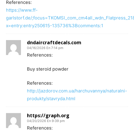
References:
https://www.ff-
garlstorf.de/;focus=TKOMSI_com_cm4all_wdn_Flatpress_
x=entry:entry250615-135736%3Bcomments:1
dndaircraftdecals.com
04/16/2026 En 7:14 pm
References:
Buy steroid powder
References:
http://jazdorov.com.ua/harchuvannya/naturalni-
produkty/stavryda.html
https://graph.org
04/20/2026 En 9:39 pm
References: