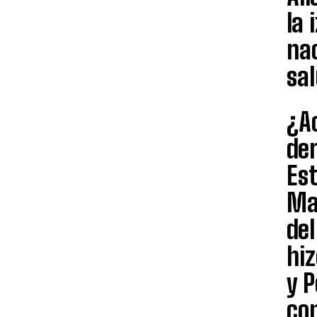
la 
nac
sal
¿Ac
der
Est
Ma
del
hiz
y P
con