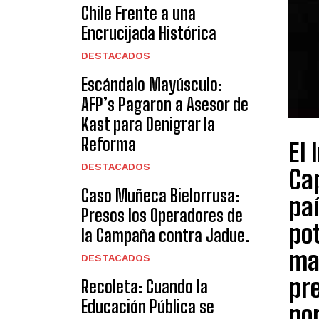
Chile Frente a una
Encrucijada Histórica
DESTACADOS
Escándalo Mayúsculo:
AFP’s Pagaron a Asesor de
Kast para Denigrar la
Reforma
El 
DESTACADOS
Cap
Caso Muñeca Bielorrusa:
paí
Presos los Operadores de
pot
la Campaña contra Jadue.
ma
DESTACADOS
pr
Recoleta: Cuando la
Educación Pública se
por