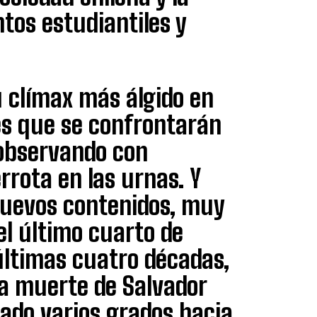
tos estudiantiles y
u clímax más álgido en
les que se confrontarán
 observando con
rrota en las urnas. Y
nuevos contenidos, muy
el último cuarto de
 últimas cuatro décadas,
a muerte de Salvador
zado varios grados hacia