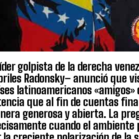
líder golpista de la derecha ven
riles Radonsky– anunció que vis
ses latinoamericanos «amigos» d
encia que al fin de cuentas fin
nera generosa y abierta. La pre
ecisamente cuando el ambiente p
 la creciente polarización de la 