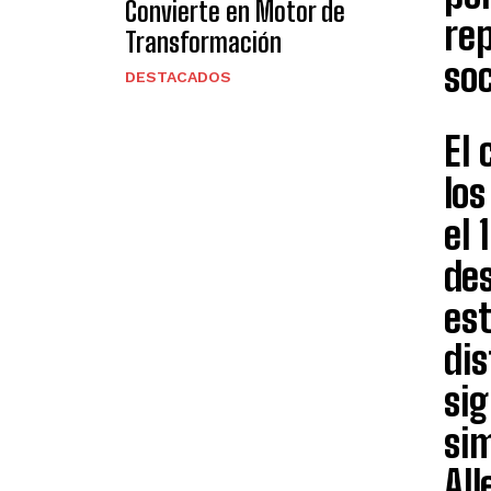
Convierte en Motor de
rep
Transformación
soc
DESTACADOS
El 
los
el 
des
es
dis
sig
si
All