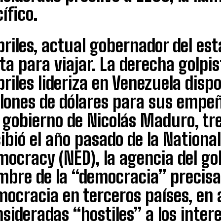
ífico.
riles, actual gobernador del es
ta para viajar. La derecha golp
riles lideriza en Venezuela disp
llones de dólares para sus empeñ
 gobierno de Nicolás Maduro, tr
ibió el año pasado de la Nation
ocracy (NED), la agencia del go
mbre de la “democracia” precisa
mocracia en terceros países, en
sideradas “hostiles” a los intere