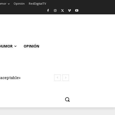
umor
Opinión
RedDigitalTV
HUMOR
OPINIÓN
naceptable»