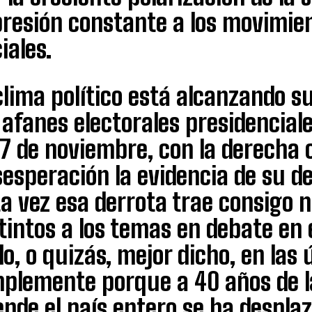
resión constante a los movimien
iales.
clima político está alcanzando s
 afanes electorales presidencia
17 de noviembre, con la derecha
esperación la evidencia de su de
ta vez esa derrota trae consigo 
tintos a los temas en debate en 
lo, o quizás, mejor dicho, en las
mplemente porque a 40 años de l
ende el país entero se ha despla