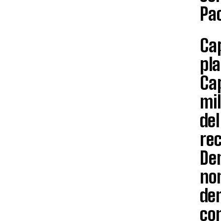
Pac
Cap
pla
Cap
mi
del
rec
Dem
no
de
con