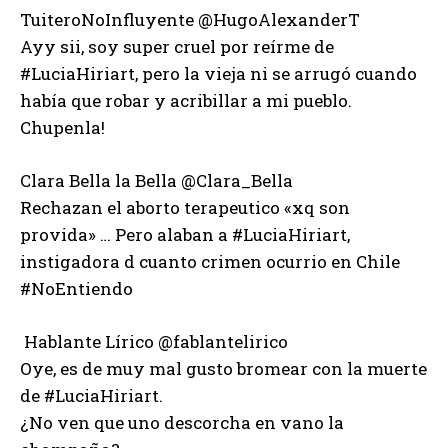
TuiteroNoInfluyente ‏@HugoAlexanderT
Ayy sii, soy super cruel por reírme de
#LuciaHiriart, pero la vieja ni se arrugó cuando
había que robar y acribillar a mi pueblo.
Chupenla!
Clara Bella la Bella ‏@Clara_Bella
Rechazan el aborto terapeutico «xq son
provida» … Pero alaban a #LuciaHiriart,
instigadora d cuanto crimen ocurrio en Chile
#NoEntiendo
Hablante Lírico ‏@fablantelirico
Oye, es de muy mal gusto bromear con la muerte
de #LuciaHiriart.
¿No ven que uno descorcha en vano la