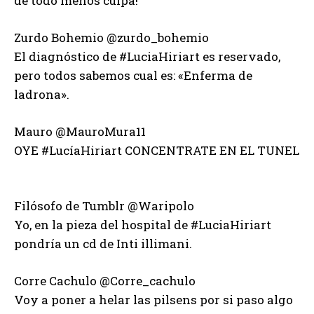
de todo menos culpa!
Zurdo Bohemio ‏@zurdo_bohemio
El diagnóstico de #LuciaHiriart es reservado,
pero todos sabemos cual es: «Enferma de
ladrona».
Mauro ‏@MauroMura11
OYE #LucíaHiriart CONCENTRATE EN EL TUNEL
Filósofo de Tumblr ‏@Waripolo
Yo, en la pieza del hospital de #LuciaHiriart
pondría un cd de Inti illimani.
Corre Cachulo ‏@Corre_cachulo
Voy a poner a helar las pilsens por si paso algo