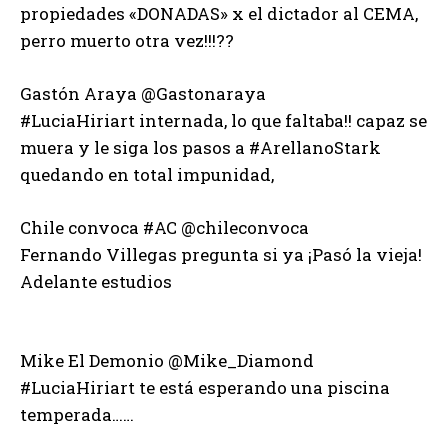
propiedades «DONADAS» x el dictador al CEMA,
perro muerto otra vez!!!??
Gastón Araya ‏@Gastonaraya
#LuciaHiriart internada, lo que faltaba!! capaz se
muera y le siga los pasos a #ArellanoStark
quedando en total impunidad,
Chile convoca #AC ‏@chileconvoca
Fernando Villegas pregunta si ya ¡Pasó la vieja!
Adelante estudios
Mike El Demonio ‏@Mike_Diamond
#LuciaHiriart te está esperando una piscina
temperada……