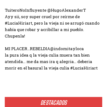
TuiteroNoInfluyente ‏@HugoAlexanderT
Ayy sii, soy super cruel por reírme de
#LuciaHiriart, pero la vieja ni se arrugó cuando
había que robar y acribillar a mi pueblo.
Chupenla!
MI PLACER…REBELDIA‏@indomitayloca
la pura idea q la vieja culia muera tan bien
atendida… me da mas ira q alegria… deberia
morir en el basural la vieja culia #LuciaHiriart
DESTACADOS