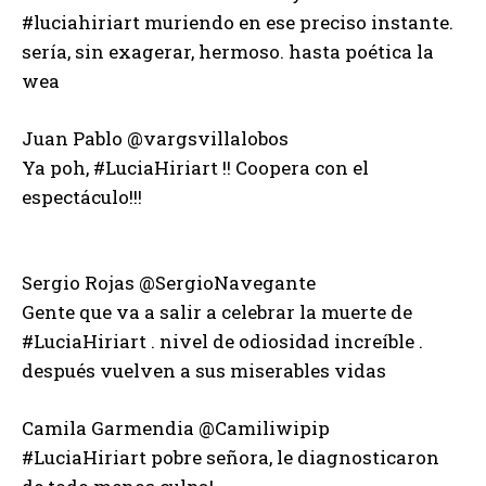
#luciahiriart muriendo en ese preciso instante.
sería, sin exagerar, hermoso. hasta poética la
wea
Juan Pablo ‏@vargsvillalobos
Ya poh, #LuciaHiriart !! Coopera con el
espectáculo!!!
Sergio Rojas ‏@SergioNavegante
Gente que va a salir a celebrar la muerte de
#LuciaHiriart . nivel de odiosidad increíble .
después vuelven a sus miserables vidas
Camila Garmendia ‏@Camiliwipip
#LuciaHiriart pobre señora, le diagnosticaron