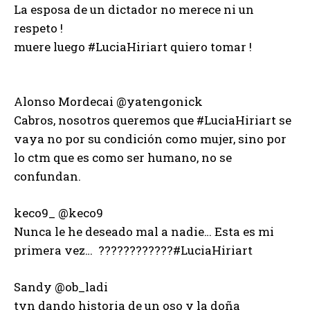
La esposa de un dictador no merece ni un
respeto !
muere luego #LuciaHiriart quiero tomar !
Alonso Mordecai ‏@yatengonick
Cabros, nosotros queremos que #LuciaHiriart se
vaya no por su condición como mujer, sino por
lo ctm que es como ser humano, no se
confundan.
keco9_ ‏@keco9
Nunca le he deseado mal a nadie… Esta es mi
primera vez… ????????????#LuciaHiriart
Sandy ‏@ob_ladi
tvn dando historia de un oso y la doña