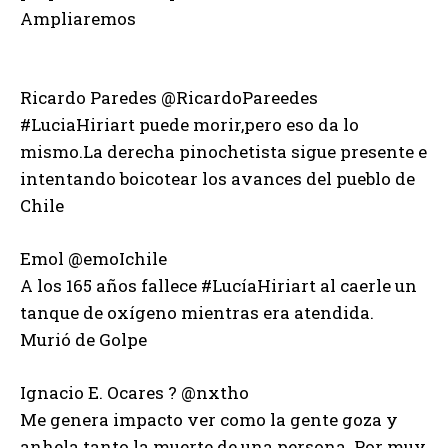
Ampliaremos
Ricardo Paredes ‏@RicardoPareedes
#LuciaHiriart puede morir,pero eso da lo
mismo.La derecha pinochetista sigue presente e
intentando boicotear los avances del pueblo de
Chile
Emol ‏@emoIchile
A los 165 años fallece #LucíaHiriart al caerle un
tanque de oxígeno mientras era atendida.
Murió de Golpe
Ignacio E. Ocares ? ‏@nxtho
Me genera impacto ver como la gente goza y
anhela tanto la muerte de una persona. Por muy