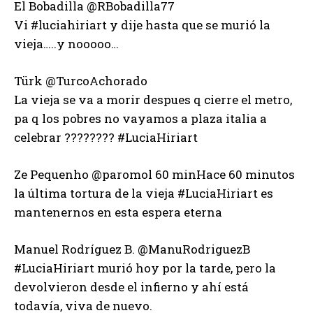
El Bobadilla ‏@RBobadilla77
Vi #luciahiriart y dije hasta que se murió la
vieja…..y nooooo…
Türk ‏@TurcoAchorado
La vieja se va a morir despues q cierre el metro,
pa q los pobres no vayamos a plaza italia a
celebrar ???????? #LuciaHiriart
Ze Pequenho ‏@paromol 60 minHace 60 minutos
la última tortura de la vieja #LuciaHiriart es
mantenernos en esta espera eterna
Manuel Rodríguez B. ‏@ManuRodriguezB
#LuciaHiriart murió hoy por la tarde, pero la
devolvieron desde el infierno y ahí está
todavía, viva de nuevo.