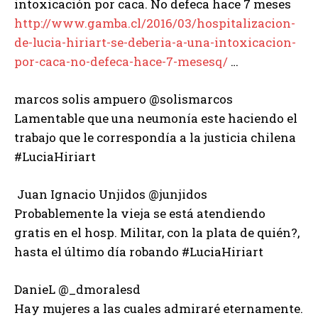
intoxicación por caca. No defeca hace 7 meses
http://www.gamba.cl/2016/03/hospitalizacion-
de-lucia-hiriart-se-deberia-a-una-intoxicacion-
por-caca-no-defeca-hace-7-mesesq/
…
marcos solis ampuero ‏@solismarcos
Lamentable que una neumonía este haciendo el
trabajo que le correspondía a la justicia chilena
#LuciaHiriart
Juan Ignacio Unjidos ‏@junjidos
Probablemente la vieja se está atendiendo
gratis en el hosp. Militar, con la plata de quién?,
hasta el último día robando #LuciaHiriart
DanieL ‏@_dmoralesd
Hay mujeres a las cuales admiraré eternamente.